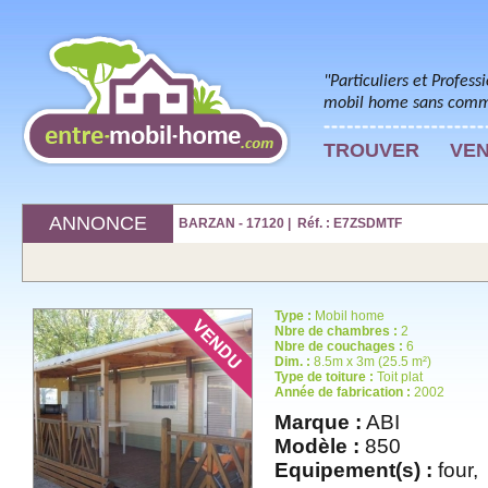
"Particuliers et Profess
mobil home sans commi
TROUVER
VE
ANNONCE
BARZAN - 17120 | Réf. : E7ZSDMTF
Type :
Mobil home
Nbre de chambres :
2
Nbre de couchages :
6
Dim. :
8.5m x 3m (25.5 m²)
Type de toiture :
Toit plat
Année de fabrication :
2002
Marque :
ABI
Modèle :
850
Equipement(s) :
four,