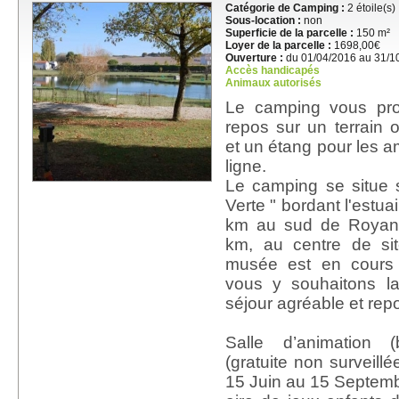
Catégorie de Camping :
2 étoile(s)
Sous-location :
non
Superficie de la parcelle :
150 m²
Loyer de la parcelle :
1698,00€
Ouverture :
du 01/04/2016 au 31/1
Accès handicapés
Animaux autorisés
Le camping vous pro
repos sur un terrain
et un étang pour les a
ligne.
Le camping se situe 
Verte " bordant l'estua
km au sud de Royan,
km, au centre de sit
musée est en cours 
vous y souhaitons l
séjour agréable et rep
Salle d’animation (
(gratuite non surveill
15 Juin au 15 Septem