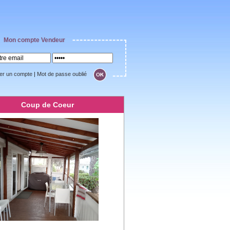
Mon compte Vendeur
er un compte
|
Mot de passe oublié
Coup de Coeur