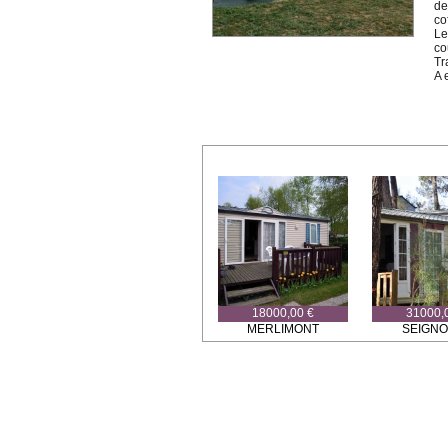
de
co
Le
cou
Tr
A 
18000,00 €
31000,
MERLIMONT
SEIGN