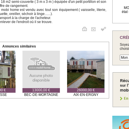
 18 m2 semi-couverte ( 3 m x 3 m ) équipée d'un petit portillon et son
ffre de rangement.
MOB
 mobi home est vendu avec tout son équipement ( vaisselle, literie,
état
ette, oreiller, séchoir à linge.......).
ansport à la charge de l'acheteur.
enlever de l'endroit où il se trouve.
CRÉ
Soyez
Annonces similaires
chois
00 €
13000,00 €
26000,00 €
OSSE
BEC-DE-MORTAGNE
AIX-EN-ERGNY