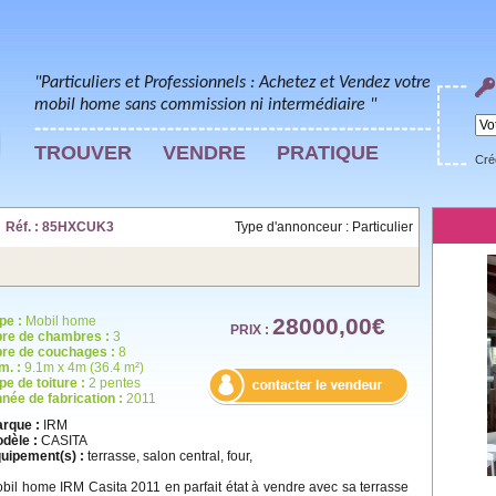
"Particuliers et Professionnels : Achetez et Vendez votre
mobil home sans commission ni intermédiaire "
TROUVER
VENDRE
PRATIQUE
Cré
| Réf. : 85HXCUK3
Type d'annonceur : Particulier
pe :
Mobil home
28000,00€
PRIX :
re de chambres :
3
re de couchages :
8
m. :
9.1m x 4m (36.4 m²)
pe de toiture :
2 pentes
née de fabrication :
2011
rque :
IRM
dèle :
CASITA
uipement(s) :
terrasse, salon central, four,
bil home IRM Casita 2011 en parfait état à vendre avec sa terrasse