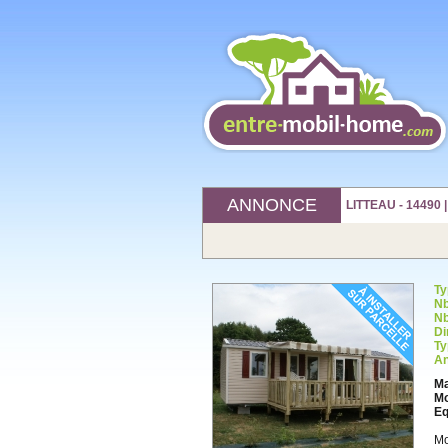
ANNONCE
LITTEAU - 14490 
Ty
Nb
Nb
Di
Ty
An
Ma
Mo
Eq
Mo