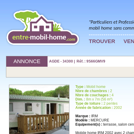
"Particuliers et Profess
mobil home sans commi
TROUVER
VE
ANNONCE
AGDE - 34300 | Réf. : 9S66GMV9
Type :
Mobil home
Nbre de chambres :
2
Nbre de couchages :
4
Dim. :
8m x 7m (56 m²)
Type de toiture :
2 pentes
Année de fabrication :
2002
Marque :
IRM
Modèle :
MERCURE
Equipement(s) :
terrasse, salon cent
Mobile home IRM 2002 avec 2 cham