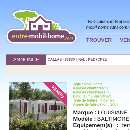
"Particuliers et Profess
mobil home sans commi
TROUVER
VE
ANNONCE
CALLAS - 83830 | Réf. : KED7CP9E
Type :
Mobil home
Nbre de chambres :
2
Nbre de couchages :
6
Dim. :
10m x 4m (40 m²)
Type de toiture :
4 pentes
Année de fabrication :
2007
Marque :
LOUISIANE
Modèle :
BALTIMORE
Equipement(s) :
terr