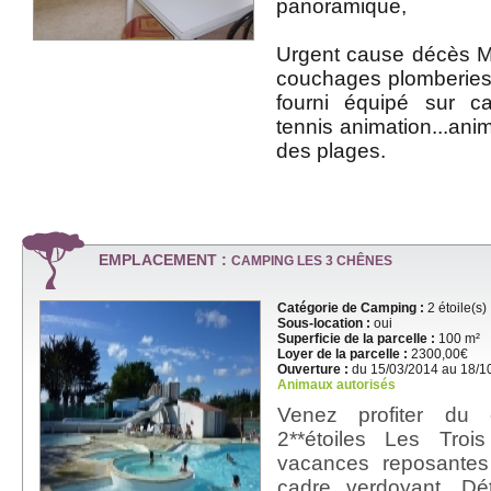
panoramique,
Urgent cause décès M
couchages plomberies
fourni équipé sur c
tennis animation...an
des plages.
EMPLACEMENT :
CAMPING LES 3 CHÊNES
Catégorie de Camping :
2 étoile(s)
Sous-location :
oui
Superficie de la parcelle :
100 m²
Loyer de la parcelle :
2300,00€
Ouverture :
du 15/03/2014 au 18/1
Animaux autorisés
Venez profiter du
2**étoiles Les Tro
vacances reposantes
cadre verdoyant. D