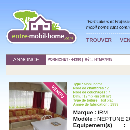
"Particuliers et Profess
mobil home sans commi
TROUVER
VE
ANNONCE
PORNICHET - 44380 | Réf. : HTMV7F95
Type :
Mobil home
Nbre de chambres :
2
Nbre de couchages :
7
Dim. :
12m x 4m (48 m²)
Type de toiture :
Toit plat
Année de fabrication :
1999
Marque :
IRM
Modèle :
NEPTUNE 2
Equipement(s) :
t