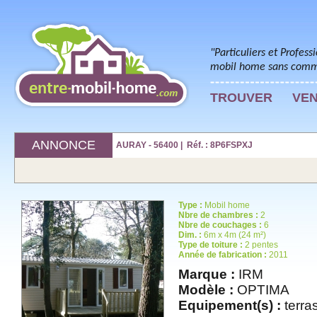
"Particuliers et Profess
mobil home sans commi
TROUVER
VE
ANNONCE
AURAY - 56400 | Réf. : 8P6FSPXJ
Type :
Mobil home
Nbre de chambres :
2
Nbre de couchages :
6
Dim. :
6m x 4m (24 m²)
Type de toiture :
2 pentes
Année de fabrication :
2011
Marque :
IRM
Modèle :
OPTIMA
Equipement(s) :
terras