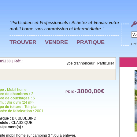
"Particuliers et Professionnels : Achetez et Vendez votre
mobil home sans commission ni intermédiaire "
TROUVER
VENDRE
PRATIQUE
Cré
5230 | Réf. :
Type d'annonceur : Particulier
pe :
Mobil home
3000,00€
PRIX :
re de chambres :
2
re de couchages :
6
m. :
3m x 8m (24 m²)
pe de toiture :
Toit plat
née de fabrication :
2001
rque :
BK BLUEBIRD
dèle :
CLASSIQUE
uipement(s) :
nte mobil home sur camping 3 * /ou à enlever.