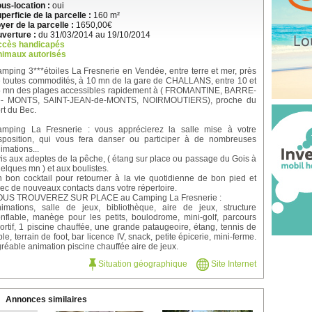
us-location :
oui
perficie de la parcelle :
160 m²
yer de la parcelle :
1650,00€
verture :
du 31/03/2014 au 19/10/2014
ccès handicapés
imaux autorisés
mping 3***étoiles La Fresnerie en Vendée, entre terre et mer, près
 toutes commodités, à 10 mn de la gare de CHALLANS, entre 10 et
 mn des plages accessibles rapidement à ( FROMANTINE, BARRE-
e- MONTS, SAINT-JEAN-de-MONTS, NOIRMOUTIERS), proche du
rt du Bec.
mping La Fresnerie : vous apprécierez la salle mise à votre
sposition, qui vous fera danser ou participer à de nombreuses
imations...
is aux adeptes de la pêche, ( étang sur place ou passage du Gois à
elques mn ) et aux boulistes.
 bon cocktail pour retourner à la vie quotidienne de bon pied et
ec de nouveaux contacts dans votre répertoire.
OUS TROUVEREZ SUR PLACE au Camping La Fresnerie :
imations, salle de jeux, bibliothèque, aire de jeux, structure
nflable, manège pour les petits, boulodrome, mini-golf, parcours
ortif, 1 piscine chauffée, une grande pataugeoire, étang, tennis de
ble, terrain de foot, bar licence IV, snack, petite épicerie, mini-ferme.
réable animation piscine chauffée aire de jeux.
Situation géographique
Site Internet
Annonces similaires