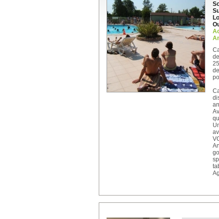
So
Su
Lo
Ou
A
An
Ca
de
25
d
po
Ca
di
an
Av
qu
Un
av
V
An
go
sp
ta
Ag