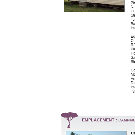
Pi
No
Ou
St
Ty
Ba
Im
Eq
Ch
Ré
Pl
Ho
Sa
St
Co
Mo
An
Di
Im
Ty
EMPLACEMENT :
CAMPING
Ca