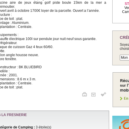
scine aire de jeux étang golf piste boule 15km de la mer a
ST
irmoutier.
Ve
vert avril à octobre 1700€ loyer de la parcelle. Ouvert a l’année.
Camp
ructure :
pe de toit : plat.
rdage : Aluminium.
plantation : Centrale.
uipements :
CRÉ
auffe électrique 100l sur pendule jour nuit neuf sous garantie.
frigérateur.
Soyez
aque de cuisson Gaz 4 feux 60/60.
chois
tte.
lon angle housse neuve.
ore fenêtre.
nstructeur : BK BLUEBIRD
dèle :
née : 2001.
mensions : 8.6 m x 3 m.
plantation : Centrale.
pe de toit : plat.
 LA FRESNERIE
tégorie de Camping :
3 étoile(s)