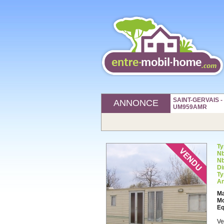
SAINT-GERVAIS - 8
ANNONCE
UM959AMR
Ty
Nb
Nb
Di
Ty
An
Ma
Mo
Eq
Ve