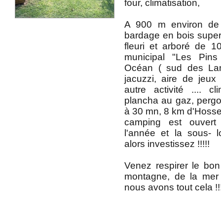
four, climatisation,
A 900 m environ de
bardage en bois super 
fleuri et arboré de
municipal "Les Pin
Océan ( sud des Lan
jacuzzi, aire de jeux 
autre activité .... cli
plancha au gaz, perg
à 30 mn, 8 km d'Hosse
camping est ouver
l'année et la sous- l
alors investissez !!!!!
Venez respirer le bon 
montagne, de la mer
nous avons tout cela !!!!!!...