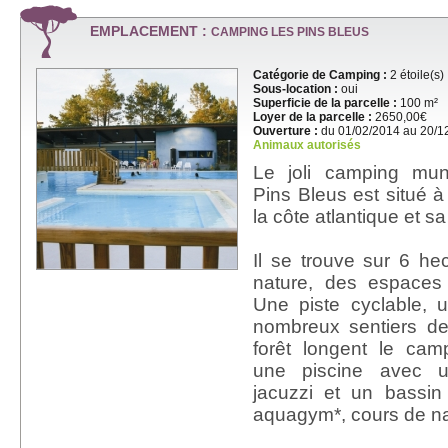
EMPLACEMENT :
CAMPING LES PINS BLEUS
Catégorie de Camping :
2 étoile(s)
Sous-location :
oui
Superficie de la parcelle :
100 m²
Loyer de la parcelle :
2650,00€
Ouverture :
du 01/02/2014 au 20/1
Animaux autorisés
Le joli camping muni
Pins Bleus est situé à
la côte atlantique et sa
Il se trouve sur 6 h
nature, des espaces
Une piste cyclable, 
nombreux sentiers d
forêt longent le cam
une piscine avec u
jacuzzi et un bass
aquagym*, cours de nat