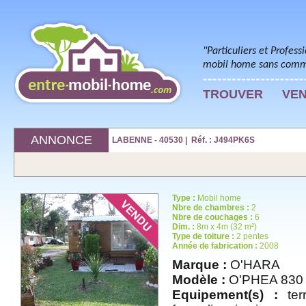
"Particuliers et Profess
mobil home sans commi
TROUVER
VE
ANNONCE
LABENNE - 40530 | Réf. : J494PK6S
Type :
Mobil home
Nbre de chambres :
2
Nbre de couchages :
6
Dim. :
8m x 4m (32 m²)
Type de toiture :
2 pentes
Année de fabrication :
2008
Marque :
O'HARA
Modèle :
O'PHEA 830
Equipement(s) :
terr