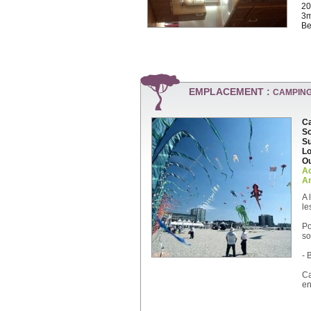
20
3m
Be
EMPLACEMENT :
CAMPING
Ca
So
Su
Lo
Ou
A
An
A 
le
Po
so
- 
Ca
en