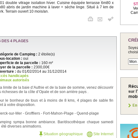
01 double vitrage isolation hiver. Cuisine équipée terrasse 6m80 x
ST
80 abris de jardin machine à laver + sèche linge. Situé à 7 km de
Ve
rk. Terrain ouvert 10 mois/an.
Camp
CRÉ
 DES 4 PLAGES
Soyez
chois
tégorie de Camping :
2 étoile(s)
us-location :
oui
perficie de la parcelle :
160 m²
yer de la parcelle :
2300,00€
verture :
du 01/02/2014 au 31/12/2014
ccès handicapés
imaux autorisés
la limite de la baie d’Authie et de la baie de somme, venez découvrir
s richesses de la côte d’Opale et de son arrière pays .
ur le bonheur de tous et à moins de 8 kms, 4 plages de sable fin
nt à votre disposition.
Berck-sur-Mer - Groffliers - Fort-Mahon-Plage - Quend-plage
mping sympa bonne ambiance. Bar/discothèque chaque samedi
 été diverses animations.
Situation géographique
Site Internet