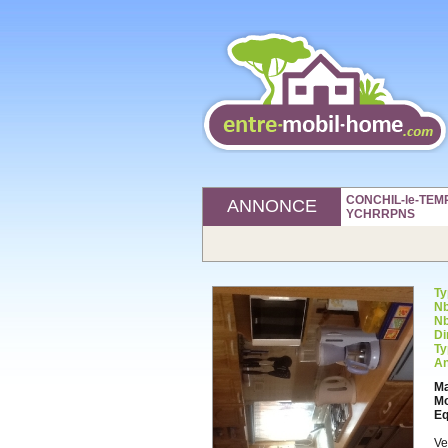
CONCHIL-le-TEMPL
ANNONCE
YCHRRPNS
Ty
Nb
Nb
Di
Ty
An
Ma
Mo
Eq
Ve