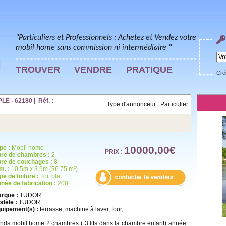
"Particuliers et Professionnels : Achetez et Vendez votre
mobil home sans commission ni intermédiaire "
TROUVER
VENDRE
PRATIQUE
Cré
E - 62180 | Réf. :
Type d'annonceur : Particulier
pe :
Mobil home
10000,00€
PRIX :
re de chambres :
2
re de couchages :
8
m. :
10.5m x 3.5m (36.75 m²)
pe de toiture :
Toit plat
née de fabrication :
2001
rque :
TUDOR
dèle :
TUDOR
uipement(s) :
terrasse, machine à laver, four,
nds mobil home 2 chambres ( 3 lits dans la chambre enfant) année