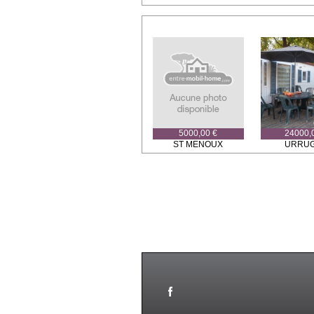
5000,00 €
24000,
ST MENOUX
URRU