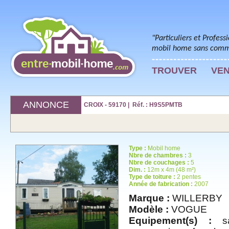
"Particuliers et Profess
mobil home sans commi
TROUVER
VE
ANNONCE
CROIX - 59170 | Réf. : H9S5PMTB
Type :
Mobil home
Nbre de chambres :
3
Nbre de couchages :
5
Dim. :
12m x 4m (48 m²)
Type de toiture :
2 pentes
Année de fabrication :
2007
Marque :
WILLERBY
Modèle :
VOGUE
Equipement(s) :
sal