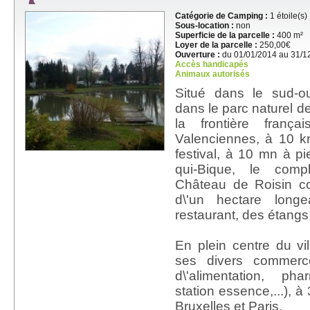
Catégorie de Camping :
1 étoile(s)
Sous-location :
non
Superficie de la parcelle :
400 m²
Loyer de la parcelle :
250,00€
Ouverture :
du 01/01/2014 au 31/1
Accès handicapés
Animaux autorisés
Situé dans le sud-o
dans le parc naturel d
la frontière fran
Valenciennes, à 10 
festival, à 10 mn à pi
qui-Bique, le comp
Château de Roisin 
d\'un hectare long
restaurant, des étangs
En plein centre du vi
ses divers commerce
d\'alimentation, pha
station essence,...), 
Bruxelles et Paris.