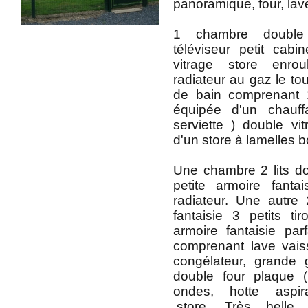
panoramique, four, lave
1 chambre double
téléviseur petit cabin
vitrage store enro
radiateur au gaz le tout
de bain comprenant
équipée d'un chauf
serviette ) double vit
d'un store à lamelles b
Une chambre 2 lits d
petite armoire fantai
radiateur. Une autre 2
fantaisie 3 petits tir
armoire fantaisie parf
comprenant lave vaisse
congélateur, grande 
double four plaque 
ondes, hotte aspira
,store. Très belle