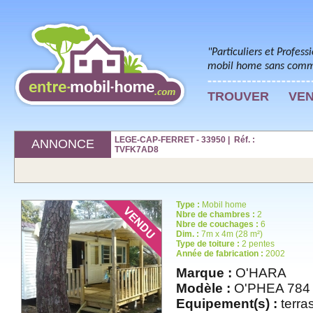
"Particuliers et Profess
mobil home sans commi
TROUVER
VE
LEGE-CAP-FERRET - 33950 | Réf. :
ANNONCE
TVFK7AD8
Type :
Mobil home
Nbre de chambres :
2
Nbre de couchages :
6
Dim. :
7m x 4m (28 m²)
Type de toiture :
2 pentes
Année de fabrication :
2002
Marque :
O'HARA
Modèle :
O'PHEA 784
Equipement(s) :
terras