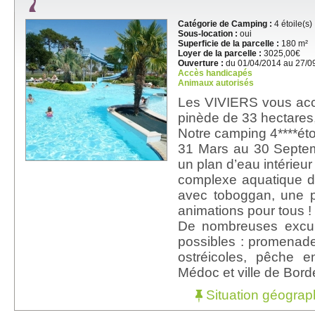
Catégorie de Camping :
4 étoile(s)
Sous-location :
oui
Superficie de la parcelle :
180 m²
Loyer de la parcelle :
3025,00€
Ouverture :
du 01/04/2014 au 27/0
Accès handicapés
Animaux autorisés
Les VIVIERS vous acc
pinède de 33 hectares,
Notre camping 4****éto
31 Mars au 30 Septe
un plan d’eau intérieur
complexe aquatique d
avec toboggan, une p
animations pour tous !
De nombreuses excurs
possibles : promenade
ostréicoles, pêche 
Médoc et ville de Bord
Situation géograp