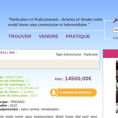
"Particuliers et Professionnels : Achetez et Vendez votre
mobil home sans commission ni intermédiaire "
TROUVER
VENDRE
PRATIQUE
Cré
10 | Réf. :
Type d'annonceur : Particulier
pe :
Mobil home
14500,00€
PRIX :
re de chambres :
2
re de couchages :
4
m. :
7.8m x 3.7m (28.86 m²)
pe de toiture :
2 pentes
née de fabrication :
2010
rque :
TRIGANO
dèle :
2010
uipement(s) :
salon central, climatisation,
nd mobil home sans emplacement. Mobil home état neuf servi