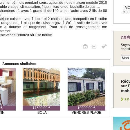
ulement 6 mois pendant construction de notre maison modèle 2010
uble vitrage, climatisation, frigo, micro-onde, bouteille de gaz ....
MOB
chambres : 1 avec 1 grand lit de 140 cm et l'autre avec 2 lits de 80
état
.
séjour cuisine avec 1 table et 2 chaises, une banquette en L coffre
 rangement, 1 plaque de cuisson gaz, 1 WC, 1 salle de bain avec
c a douche et rangement. Pour plus de renseignement me
ntacter.
enlever de l'endroit où il se trouve.
CRÉ
Soyez
chois
Annonces similaires
 €
17500,00 €
10000,00 €
TIN
ISOLA
VENDRES PLAGE