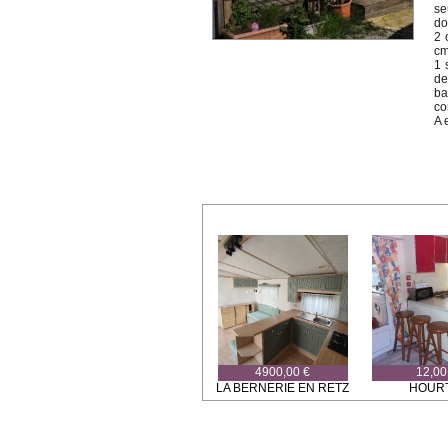
se
do
2 
cm
1 
de
ba
co
A 
4900,00 €
12,00
LA BERNERIE EN RETZ
HOUR