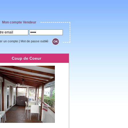
Mon compte Vendeur
er un compte
|
Mot de passe oublié
Coup de Coeur