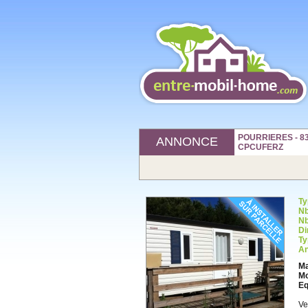
POURRIERES - 839
ANNONCE
CPCUFERZ
Ty
Nb
Nb
Di
Ty
An
Ma
Mo
Eq
Ve