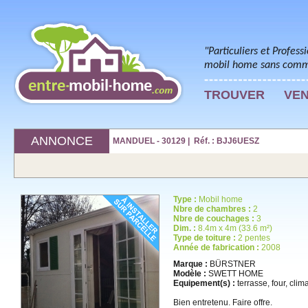
"Particuliers et Profess
mobil home sans commi
TROUVER
VE
ANNONCE
MANDUEL - 30129 | Réf. : BJJ6UESZ
Type :
Mobil home
Nbre de chambres :
2
Nbre de couchages :
3
Dim. :
8.4m x 4m (33.6 m²)
Type de toiture :
2 pentes
Année de fabrication :
2008
Marque :
BÜRSTNER
Modèle :
SWETT HOME
Equipement(s) :
terrasse, four, clima
Bien entretenu. Faire offre.