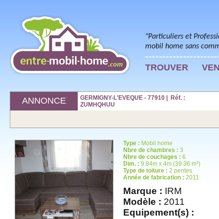
"Particuliers et Profess
mobil home sans commi
TROUVER
VE
GERMIGNY-L'EVEQUE - 77910 | Réf. :
ANNONCE
ZUMHQHUU
Type :
Mobil home
Nbre de chambres :
3
Nbre de couchages :
6
Dim. :
9.84m x 4m (39.36 m²)
Type de toiture :
2 pentes
Année de fabrication :
2011
Marque :
IRM
Modèle :
2011
Equipement(s) :