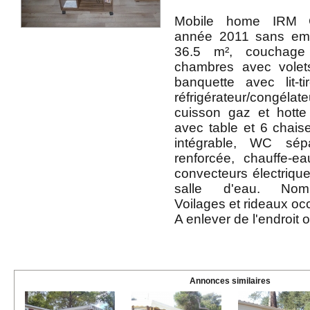
Mobile home IRM Co
année 2011 sans emp
36.5 m², couchage
chambres avec volet
banquette avec lit-tir
réfrigérateur/congél
cuisson gaz et hotte
avec table et 6 chai
intégrable, WC sépa
renforcée, chauffe-e
convecteurs électriqu
salle d'eau. Nom
Voilages et rideaux occ
A enlever de l'endroit o
Annonces similaires