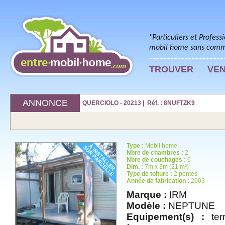
"Particuliers et Profess
mobil home sans commi
TROUVER
VE
ANNONCE
QUERCIOLO - 20213 | Réf. : 8NUFTZK9
Type :
Mobil home
Nbre de chambres :
2
Nbre de couchages :
6
Dim. :
7m x 3m (21 m²)
Type de toiture :
2 pentes
Année de fabrication :
2003
Marque :
IRM
Modèle :
NEPTUNE
Equipement(s) :
terr