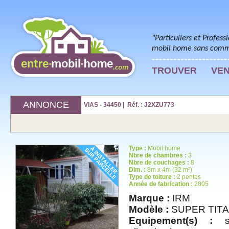
"Particuliers et Profess
mobil home sans commi
TROUVER
VE
ANNONCE
VIAS - 34450 | Réf. : J2XZU773
Type :
Mobil home
Nbre de chambres :
3
Nbre de couchages :
8
Dim. :
8m x 4m (32 m²)
Type de toiture :
2 pentes
Année de fabrication :
2005
Marque :
IRM
Modèle :
SUPER TITA
Equipement(s) :
sa