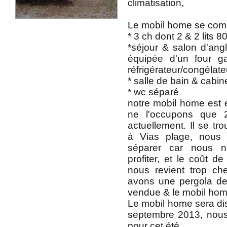
climatisation,
Le mobil home se com
* 3 ch dont 2 & 2 lits 80
*séjour & salon d'angl
équipée d'un four g
réfrigérateur/congélate
* salle de bain & cabi
* wc séparé
notre mobil home est e
ne l'occupons que
actuellement. Il se t
à Vias plage, nous
séparer car nous 
profiter, et le coût de
nous revient trop cher
avons une pergola de
vendue & le mobil hom
Le mobil home sera dis
septembre 2013, nous
pour cet été.