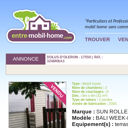
"Particuliers et Profess
mobil home sans commi
TROUVER
VE
DOLUS-D'OLERON - 17550 | Réf. :
ANNONCE
3Z48RBA3
Type :
Mobil home
Nbre de chambres :
2
Nbre de couchages :
6
Dim. :
8m x 4m (32 m²)
Type de toiture :
2 pentes
Année de fabrication :
2005
Marque :
SUN ROLL
Modèle :
BALI WEEK
Equipement(s) :
terras