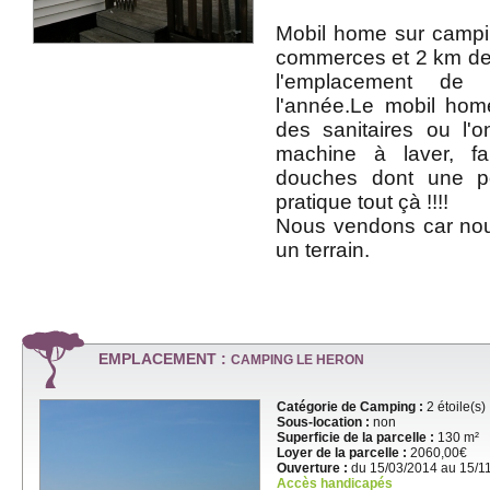
Mobil home sur camp
commerces et 2 km de 
l'emplacement de
l'année.Le mobil hom
des sanitaires ou l'o
machine à laver, fai
douches dont une p
pratique tout çà !!!!
Nous vendons car nou
un terrain.
EMPLACEMENT :
CAMPING LE HERON
Catégorie de Camping :
2 étoile(s)
Sous-location :
non
Superficie de la parcelle :
130 m²
Loyer de la parcelle :
2060,00€
Ouverture :
du 15/03/2014 au 15/1
Accès handicapés