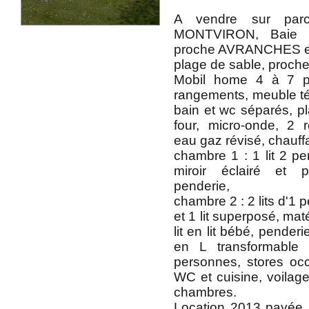
A vendre sur par
MONTVIRON, Baie
proche AVRANCHES e
plage de sable, proch
Mobil home 4 à 7 p
rangements, meuble télé
bain et wc séparés, pla
four, micro-onde, 2 ré
eau gaz révisé, chauff
chambre 1 : 1 lit 2 p
miroir éclairé et p
penderie,
chambre 2 : 2 lits d'1
et 1 lit superposé, mat
lit en lit bébé, pender
en L transformable 
personnes, stores occu
WC et cuisine, voilage
chambres.
Location 2013 payée.