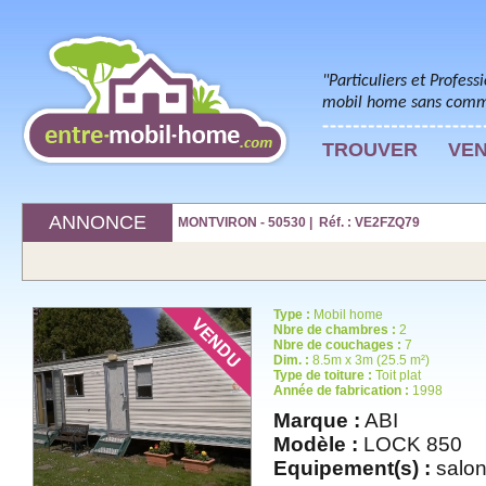
"Particuliers et Profess
mobil home sans commi
TROUVER
VE
ANNONCE
MONTVIRON - 50530 | Réf. : VE2FZQ79
Type :
Mobil home
Nbre de chambres :
2
Nbre de couchages :
7
Dim. :
8.5m x 3m (25.5 m²)
Type de toiture :
Toit plat
Année de fabrication :
1998
Marque :
ABI
Modèle :
LOCK 850
Equipement(s) :
salon