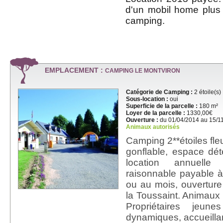
d'un mobil home plu
camping.
EMPLACEMENT :
CAMPING LE MONTVIRON
Catégorie de Camping :
2 étoile(s)
Sous-location :
oui
Superficie de la parcelle :
180 m²
Loyer de la parcelle :
1330,00€
Ouverture :
du 01/04/2014 au 15/1
Animaux autorisés
Camping 2**étoiles fleur
gonflable, espace d
location annuelle
raisonnable payable à 
ou au mois, ouvertur
la Toussaint. Animaux 
Propriétaires jeun
dynamiques, accueilla