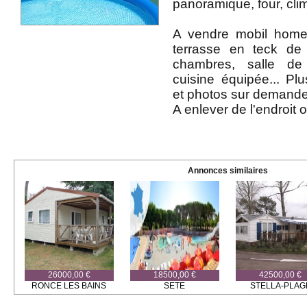
panoramique, four, clim
A vendre mobil hom
terrasse en teck de
chambres, salle de 
cuisine équipée... P
et photos sur demande
A enlever de l'endroit o
Annonces similaires
26000,00 €
18500,00 €
42500,00 €
RONCE LES BAINS
SETE
STELLA-PLAG