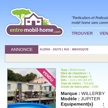
"Particuliers et Profess
mobil home sans commi
TROUVER
VE
ANNONCE
ALERIA - 20270 | Réf. : M8XXGQYB
Type :
Mobil home
Nbre de chambres :
3
Nbre de couchages :
6
Dim. :
11m x 4m (44 m²)
Type de toiture :
Toit plat
Année de fabrication :
1998
Marque :
WILLERBY
Modèle :
JUPITER
Equipement(s) :
t