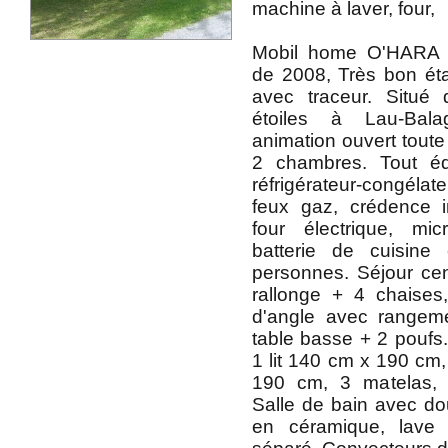
machine à laver, four,
Mobil home O'HARA 
de 2008, Très bon éta
avec traceur. Situ
étoiles à Lau-Bal
animation ouvert toute 
2 chambres. Tout éq
réfrigérateur-congélate
feux gaz, crédence i
four électrique, mic
batterie de cuisine
personnes. Séjour cent
rallonge + 4 chaise
d'angle avec rangeme
table basse + 2 poufs
1 lit 140 cm x 190 cm,
190 cm, 3 matelas, c
Salle de bain avec d
en céramique, lave