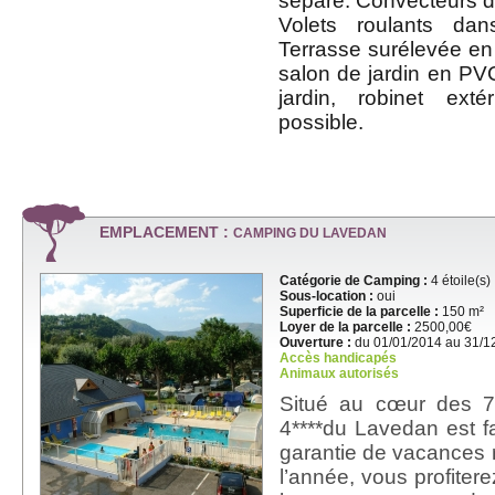
séparé. Convecteurs da
Volets roulants da
Terrasse surélevée en
salon de jardin en PVC
jardin, robinet exté
possible.
EMPLACEMENT :
CAMPING DU LAVEDAN
Catégorie de Camping :
4 étoile(s)
Sous-location :
oui
Superficie de la parcelle :
150 m²
Loyer de la parcelle :
2500,00€
Ouverture :
du 01/01/2014 au 31/1
Accès handicapés
Animaux autorisés
Situé au cœur des 7
4****du Lavedan est fam
garantie de vacances r
l’année, vous profitere