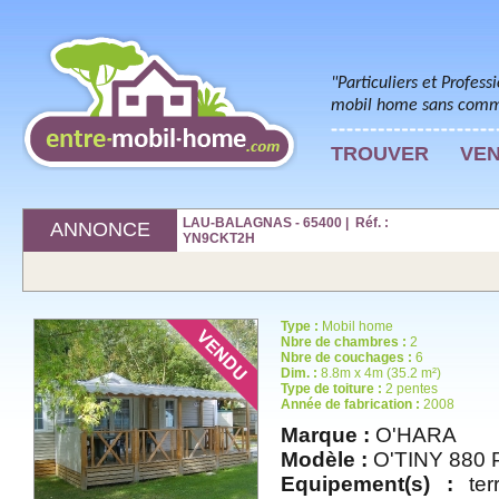
"Particuliers et Profess
mobil home sans commi
TROUVER
VE
LAU-BALAGNAS - 65400 | Réf. :
ANNONCE
YN9CKT2H
Type :
Mobil home
Nbre de chambres :
2
Nbre de couchages :
6
Dim. :
8.8m x 4m (35.2 m²)
Type de toiture :
2 pentes
Année de fabrication :
2008
Marque :
O'HARA
Modèle :
O'TINY 880
Equipement(s) :
terr