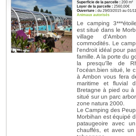
Superficie de la parcelle :
200 m²
Loyer de la parcelle :
2560,00€
Ouverture :
du 29/03/2015 au 01/1
Animaux autorisés
Le camping 3***éto
est situé dans le Mor
village d'Ambon
commodités. Le campi
l'endroit idéal pour p
famille. A la porte du 
la presqu'île de
l'océan.bien situé, le
à Ambon vous fera dé
maritime et fluvial 
Bretagne à pied ou à
situé sur un parc arbo
zone natura 2000.
Le Camping des Peupl
Morbihan est équipé d
pataugeoire avec un
chauffés, et avec u