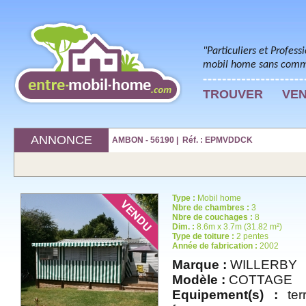
"Particuliers et Profess
mobil home sans commi
TROUVER
VE
ANNONCE
AMBON - 56190 | Réf. : EPMVDDCK
Type :
Mobil home
Nbre de chambres :
3
Nbre de couchages :
8
Dim. :
8.6m x 3.7m (31.82 m²)
Type de toiture :
2 pentes
Année de fabrication :
2002
Marque :
WILLERBY
Modèle :
COTTAGE
Equipement(s) :
terr