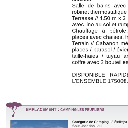
Salle de bains ave
robinet thermostatique
Terrasse // 4.50 m x 3
avec lino au sol et ram
Chauffage à pétrole
places avec chaises, fr
Terrain // Cabanon mét
places / parasol / évie
taille-haies / tuyau 
coffre avec 2 bouteilles
DISPONIBLE RAPI
L’ENSEMBLE 17500€. 
EMPLACEMENT :
CAMPING LES PEUPLIERS
Catégorie de Camping :
3 étoile(s)
Sous-location :
oui