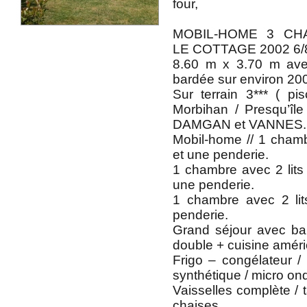
four,
MOBIL-HOME 3 CH
LE COTTAGE 2002 6/8
8.60 m x 3.70 m ave
bardée sur environ 20
Sur terrain 3*** ( 
Morbihan / Presqu’îl
DAMGAN et VANNES.
Mobil-home // 1 chamb
et une penderie.
1 chambre avec 2 lit
une penderie.
1 chambre avec 2 li
penderie.
Grand séjour avec ba
double + cuisine améri
Frigo – congélateur / 
synthétique / micro ond
Vaisselles complète / t
chaises.