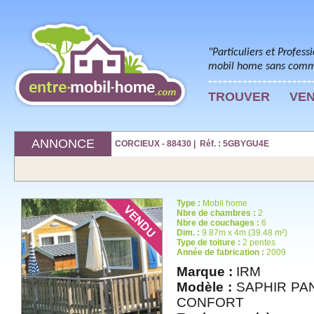
"Particuliers et Profess
mobil home sans commi
TROUVER
VE
ANNONCE
CORCIEUX - 88430 | Réf. : 5GBYGU4E
Type :
Mobil home
Nbre de chambres :
2
Nbre de couchages :
6
Dim. :
9.87m x 4m (39.48 m²)
Type de toiture :
2 pentes
Année de fabrication :
2009
Marque :
IRM
Modèle :
SAPHIR PA
CONFORT