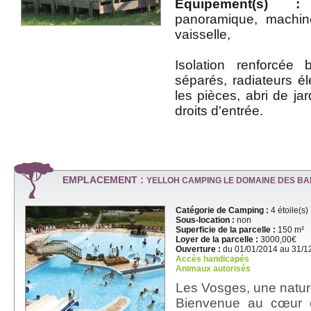
Equipement(s) :
t
panoramique, machine
vaisselle,
Isolation renforcée
séparés, radiateurs él
les pièces, abri de ja
droits d'entrée.
EMPLACEMENT :
YELLOH CAMPING LE DOMAINE DES B
Catégorie de Camping :
4 étoile(s)
Sous-location :
non
Superficie de la parcelle :
150 m²
Loyer de la parcelle :
3000,00€
Ouverture :
du 01/01/2014 au 31/1
Accès handicapés
Animaux autorisés
Les Vosges, une natu
Bienvenue au cœur 