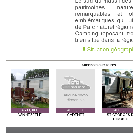
Le sud du massif des
patrimoines natu
remarquables et o
emblématiques qui lui
de Parc naturel régiona
Camping reposant; tr
bien situé dans la rég
Situation géograp
Annonces similaires
4500,00 €
4000,00 €
14000,00 €
WINNEZEELE
CADENET
ST GEORGES 
DIDONNE