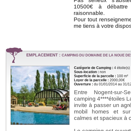
Pas sérieux s'abste
10500€ à débattre
raisonnable.
Pour tout renseignem
me tiens à votre dispos
EMPLACEMENT :
CAMPING DU DOMAINE DE LA NOUE DE
Catégorie de Camping :
4 étoile(s)
Sous-location :
non
Superficie de la parcelle :
100 m²
Loyer de la parcelle :
2000,00€
Ouverture :
du 01/01/2014 au 31/1
Entre Nogent-sur-S
camping 4****étoiles 
invite à passer un agr
mobil homes et su
calmes et spacieux à cô
Le camping est ouvert 