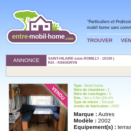
"Particuliers et Profess
mobil home sans commi
TROUVER
VE
SAINT-HILAIRE-sous-ROMILLY - 10100 |
ANNONCE
Réf. : K66GGRVN
Type :
Mobil home
Nbre de chambres :
1
Nbre de couchages :
5
Dim. :
8m x 3.5m (28 m²)
Type de toiture :
Toit plat
Année de fabrication :
2002
Marque :
Autres
Modèle :
2002
Equipement(s) :
terra