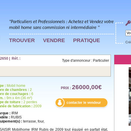
"Particuliers et Professionnels : Achetez et Vendez votre
mobil home sans commission ni intermédiaire "
TROUVER
VENDRE
PRATIQUE
Cré
650 | Réf. :
Type d'annonceur : Particulier
pe :
Mobil home
26000,00€
PRIX :
re de chambres :
2
re de couchages :
6
m. :
9m x 4m (36 m²)
pe de toiture :
2 pentes
née de fabrication :
2009
rque :
IRM
dèle :
RUBIS
uipement(s) :
terrasse, four,
SAISIR Mobilhome IRM Rubis de 2009 tout équipé en parfait état,