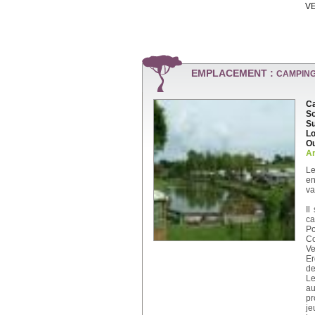
VE
EMPLACEMENT :
CAMPING
Ca
So
Su
Lo
Ou
An
Le
en
va
Il
ca
Po
Co
Ve
Er
de
Le
au
pr
je