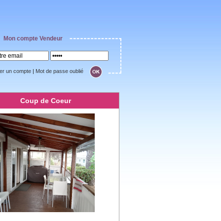
Mon compte Vendeur
er un compte
|
Mot de passe oublié
Coup de Coeur