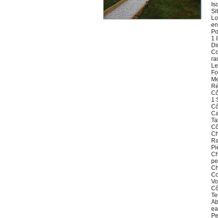
Is
Si
Lo
en
Po
1 
Di
Co
ra
Le
Fo
Me
Ré
Cô
1 
Cô
Ca
Ta
Cô
Ch
Ra
Pi
Ch
pe
Ch
Co
Vo
Cô
Te
Ab
ea
Pe