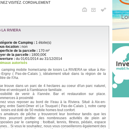
NEZ VISITEZ. CORDIALEMENT
 LA RIVIERA
tégorie de Camping :
1 étoile(s)
us-location :
non
perficie de la parcelle :
170 m²
yer de la parcelle :
1800,00€
verture :
du 01/01/2014 au 31/12/2014
imaux autorisés
 camping mobile home/camp de loisirs La RIVIERA se situe à Aix-
-Ergny ( Pas-de-Calais ), idéalement situé dans la région de la
llée de l\'Aa.
 se trouve dans un parc de 4 hectares au coeur d\'un parc naturel,
lme et verdoyant à l\'ambiance familiale.
ssibilité de venir à l\'année. Bar et restauration sur place.
mmerces à proximité
nez vous reposer au bord de l\'eau à la Riviera. Situé à Aix-en-
gny, entre Saint-Omer et Le Touquet ( Pas-de-Calais ), notre camp
 loisirs est doté de 50 mobile homes tout confort.
s amateurs de pêche y trouveront leur bonheur tandis que les
tres pourront profiter des nombreuses activités de plein air
oposées par le camping : football, tennis, fitness, pédalo, espace
unes... Si vous le souhaitez, nous vous conseillerons également des