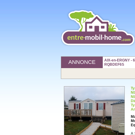
AIX-en-ERGNY - 62
ANNONCE
RQBDEF6S
Ty
Nb
Nb
Di
Ty
An
Ma
Mo
Eq
A 