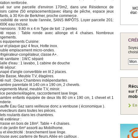
olation renforcée.
tué sur une parcelle d'environ 170m2, dans une Résidence de
MOB
isirs calme (50 emplacements)avec étang de pêche, espace jeux
état
fants, à 30 Km de Berk/mer, proche commerce.
ssibilité de venir toute l'année, SANS IMPÔTS. Loyer parcelle 201:
800€ eau incluse.
mensions : 9.80 m x 4 m Type de toit : 2 pentes
té repas : Table ronde avec allonge et 4 chaises. Nombreux
ngements.
CRÉ
s équipements Cuisine:
ur et plaque gaz 4 feux, Hotte inox.
Soyez
uble emplacement micro-ondes.
chois
frigérateur-congélateur, classe A+.
té sanitaire : 1W.C séparé
Salle d'eau : 1 lavabo, 1 cabine de douche
té séjour:
napé d'angle convertible en lit 2 places.
ble Basse, Meuble T.V, étagères.
té nuit : Deux Chambres indépendantes.
ambre parentale lit 140 cm x 190 cm, 2 chevets.
ngements Mural, meuble T.V, miroir.
èce penderie/étagère, raccordement lave linge.
ambre enfants équipée de deux lits 80 cm x 190 cm, 1 chevet et 1
nderie.
auffe Eau Gaz sans veilleuse donc a ventouse ( économique ).
nvecteurs dans toutes les pièces.
lets roulants dans les chambres.
té extérieur :
rrasse en bois de 18m². Table + 4 chaises.
ri de jardin 6m² assorti au Mobilhome.
u et électricité : branchement lave linge.
louse avec parterre de fleurs.Allée en cailloux .