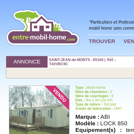
"Particuliers et Profess
mobil home sans commi
TROUVER
VE
SAINT-JEAN-de-MONTS - 85160 | Réf. :
ANNONCE
T4XVBC9C
Type :
Mobil home
Nbre de chambres :
2
Nbre de couchages :
6
Dim. :
8m x 3m (24 m²)
Type de toiture :
Toit plat
Année de fabrication :
1997
Marque :
ABI
Modèle :
LOCK 850
Equipement(s) :
terr