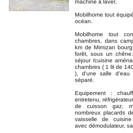
machine à laver,
Mobilhome tout équipé 
océan.
Mobilhome tout co
chambres, dans camp
km de Mimizan bourg,
forêt, sous un chêne
séjour /cuisine amén
chambres ( 1 lit de 140
), d’une salle d’ea
séparé.
Equipement : chauf
entretenu, réfrigérateu
de cuisson gaz, mic
nombreux placards d
vaisselle de cuisin
avec démodulateur, sal