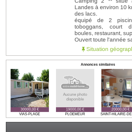
Camping 2 ** situé
Landes à environ 10 k
des lacs.
équipé de 2 pisci
toboggans, court d
boules, restaurant, sup
Ouvert toute l'année sa
Situation géograp
Annonces similaires
30000,00 €
19000,00 €
20000,00 €
VIAS-PLAGE
PLOEMEUR
SAINT-HILAIRE-DE