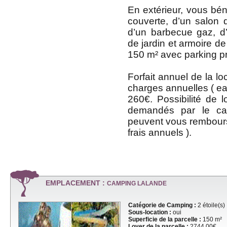
En extérieur, vous bén
couverte, d’un salon d
d’un barbecue gaz, d’
de jardin et armoire de
150 m² avec parking pri
Forfait annuel de la loc
charges annuelles ( eau
260€. Possibilité de l
demandés par le cam
peuvent vous rembour
frais annuels ).
EMPLACEMENT :
CAMPING LALANDE
Catégorie de Camping :
2 étoile(s)
Sous-location :
oui
Superficie de la parcelle :
150 m²
Loyer de la parcelle :
2744,00€