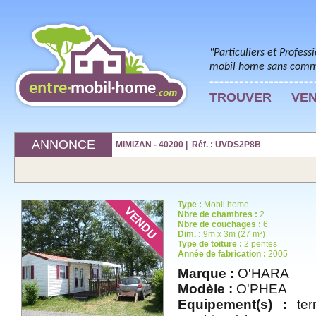
"Particuliers et Profess
mobil home sans commi
TROUVER
VE
ANNONCE
MIMIZAN - 40200 | Réf. : UVDS2P8B
Type :
Mobil home
Nbre de chambres :
2
Nbre de couchages :
6
Dim. :
9m x 3m (27 m²)
Type de toiture :
2 pentes
Année de fabrication :
2005
Marque :
O'HARA
Modèle :
O'PHEA
Equipement(s) :
terr