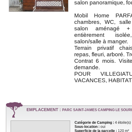
salon panoramique, fou
Mobil Home PARF
chambres, WC, salle
salon aménagé + 
entièrement iso
salon/salle à manger.
Terrain privatif cha
repas, fleuri, arboré. T
Contrat 6 mois. Visit
demande.
POUR VILLEGIATU
VACANCES, HABITAT
EMPLACEMENT :
PARC SAINT-JAMES CAMPING LE SOUR
Catégorie de Camping :
4 étoile(s)
Sous-location :
oui
Superficie de la parcelle :
120 m²