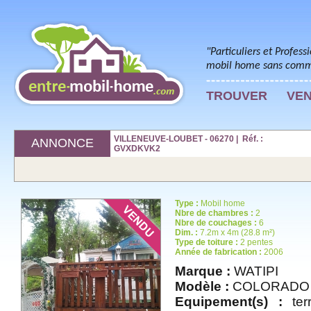
"Particuliers et Profess
mobil home sans commi
TROUVER
VE
VILLENEUVE-LOUBET - 06270 | Réf. :
ANNONCE
GVXDKVK2
Type :
Mobil home
Nbre de chambres :
2
Nbre de couchages :
6
Dim. :
7.2m x 4m (28.8 m²)
Type de toiture :
2 pentes
Année de fabrication :
2006
Marque :
WATIPI
Modèle :
COLORADO
Equipement(s) :
terr