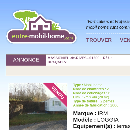
"Particuliers et Profess
mobil home sans commi
TROUVER
VE
MASSIGNIEU-de-RIVES - 01300 | Réf. :
ANNONCE
DPXQAEP7
Type :
Mobil home
Nbre de chambres :
2
Nbre de couchages :
6
Dim. :
7m x 4m (28 m²)
Type de toiture :
2 pentes
Année de fabrication :
2006
Marque :
IRM
Modèle :
LOGGIA
Equipement(s) :
terra