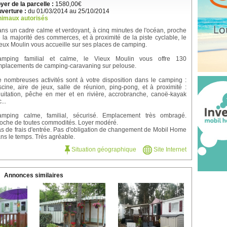
yer de la parcelle :
1580,00€
verture :
du 01/03/2014 au 25/10/2014
imaux autorisés
ns un cadre calme et verdoyant, à cinq minutes de l'océan, proche
 la majorité des commerces, et à proximité de la piste cyclable, le
eux Moulin vous accueille sur ses places de camping.
amping familial et calme, le Vieux Moulin vous offre 130
placements de camping-caravaning sur pelouse.
 nombreuses activités sont à votre disposition dans le camping :
scine, aire de jeux, salle de réunion, ping-pong, et à proximité :
uitation, pêche en mer et en rivière, accrobranche, canoë-kayak
...
mping calme, familial, sécurisé. Emplacement très ombragé.
oche de toutes commodités. Loyer modéré.
s de frais d'entrée. Pas d'obligation de changement de Mobil Home
ns le temps. Très agréable.
Situation géographique
Site Internet
Annonces similaires