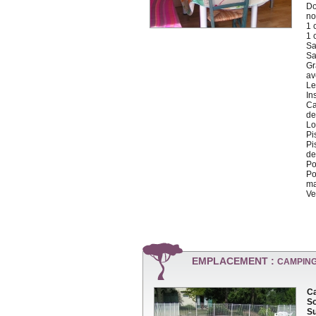
Do
no
1 
1 
Sa
Sa
Gr
av
Le
In
Ca
de
Lo
Pi
Pi
de
Po
Po
ma
Ve
EMPLACEMENT :
CAMPING
Ca
So
Su