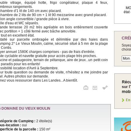
uble vitrage, équipé hotte, frigo congélateur, plaque 4 feux,
mbreux rangements.
MOB
chambre d'1 lit de 140 cm avec placard.
état
chambre de 2 lits de 90 cm + 1 lit 90 mezzanine avec grand placard.
lon angle convertible / grande pièce à vivre.
lle d'eau et WC séparés.
ande terrasse 20 m2 très agréable en bois entièrement couverte
ec portillon + 1 côté fermé avec bâche amovible.
 tout en excellent état.
CRÉ
stallé sur parcelle ombragée et délimitée par des haies dans
mping 2* Le Vieux Moulin, calme, sécurisé situé à 5 mn de la plage
Soyez
 Contis.
chois
yer annuel 1580€ charges comprises - pas de frais d'entrée.
ste cyclable et navette gratuite pour accès plage très proches.
scine et pataugeoire, terrain de pétanque, aire de jeux...un petit coin
 paradis pour les enfants!
ssibilité location d'Avril à Septembre.
ur toute question ou demande de visite, n'hésitez a me joindre par
il. Autres photos sur demande.
nez vous ressourcer dans Les Landes...A bientôt.
 DOMAINE DU VIEUX MOULIN
tégorie de Camping :
2 étoile(s)
us-location :
oui
perficie de la parcelle :
150 m²