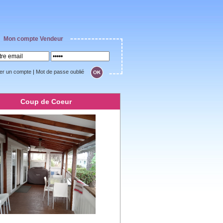
Mon compte Vendeur
er un compte
|
Mot de passe oublié
Coup de Coeur