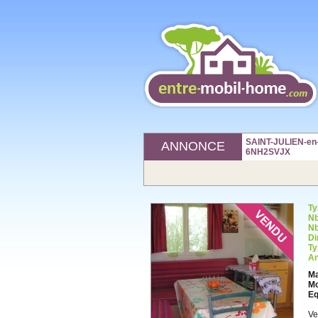
SAINT-JULIEN-en-
ANNONCE
6NH2SVJX
Ty
Nb
Nb
Di
Ty
An
Ma
Mo
Eq
Ve