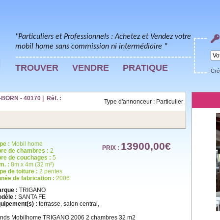
"Particuliers et Professionnels : Achetez et Vendez votre
mobil home sans commission ni intermédiaire "
TROUVER
VENDRE
PRATIQUE
Cré
BORN - 40170 | Réf. :
Type d'annonceur : Particulier
pe :
Mobil home
13900,00€
PRIX :
re de chambres :
2
re de couchages :
5
m. :
8m x 4m (32 m²)
pe de toiture :
2 pentes
née de fabrication :
2006
rque :
TRIGANO
dèle :
SANTA FE
uipement(s) :
terrasse, salon central,
nds Mobilhome TRIGANO 2006 2 chambres 32 m2