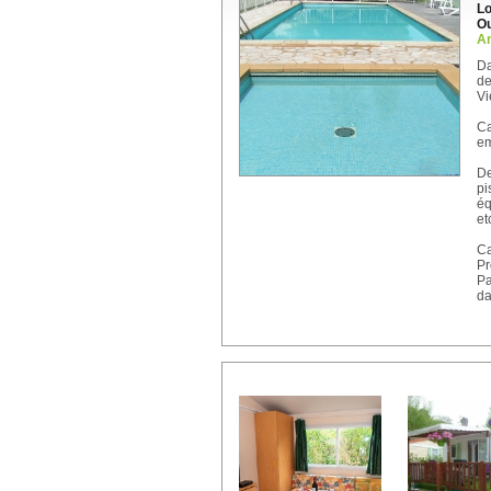
Lo
Ou
An
Da
de
Vi
C
em
De
pi
éq
etc
Ca
Pr
Pa
da