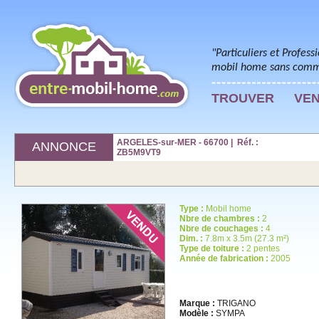
"Particuliers et Profess
mobil home sans commi
TROUVER
VE
ARGELES-sur-MER - 66700 | Réf. :
ANNONCE
ZB5M9VT9
Type :
Mobil home
Nbre de chambres :
2
Nbre de couchages :
4
Dim. :
7.8m x 3.5m (27.3 m²)
Type de toiture :
2 pentes
Année de fabrication :
2005
Marque :
TRIGANO
Modèle :
SYMPA