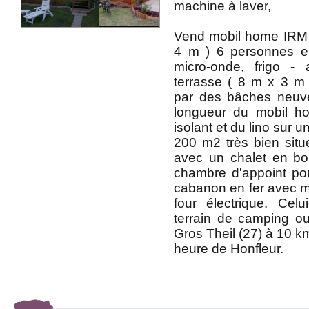
machine à laver,
Vend mobil home IRM 
4 m ) 6 personnes e
micro-onde, frigo 
terrasse ( 8 m x 3 m
par des bâches neuve
longueur du mobil h
isolant et du lino sur u
200 m2 très bien situ
avec un chalet en boi
chambre d'appoint po
cabanon en fer avec ma
four électrique. Cel
terrain de camping ou
Gros Theil (27) à 10 k
heure de Honfleur.