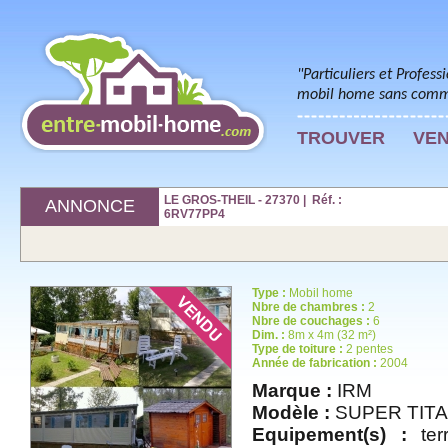
"Particuliers et Profess
mobil home sans commi
TROUVER
VE
LE GROS-THEIL - 27370 | Réf. :
ANNONCE
6RV77PP4
Type :
Mobil home
Nbre de chambres :
2
Nbre de couchages :
6
Dim. :
8m x 4m (32 m²)
Type de toiture :
2 pentes
Année de fabrication :
2004
Marque :
IRM
Modèle :
SUPER TITA
Equipement(s) :
terr