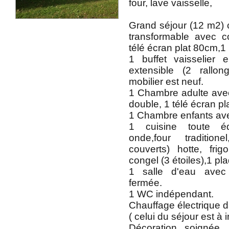
four, lave vaisselle,
Grand séjour (12 m2)
transformable avec c
télé écran plat 80cm,1 
1 buffet vaisselier 
extensible (2 rallon
mobilier est neuf.
1 Chambre adulte avec 
double, 1 télé écran pl
1 Chambre enfants avec
1 cuisine toute é
onde,four tradition
couverts) hotte, fri
congel (3 étoiles),1 pl
1 salle d'eau ave
fermée.
1 WC indépendant.
Chauffage électrique d
( celui du séjour est à i
Décoration soignée. 