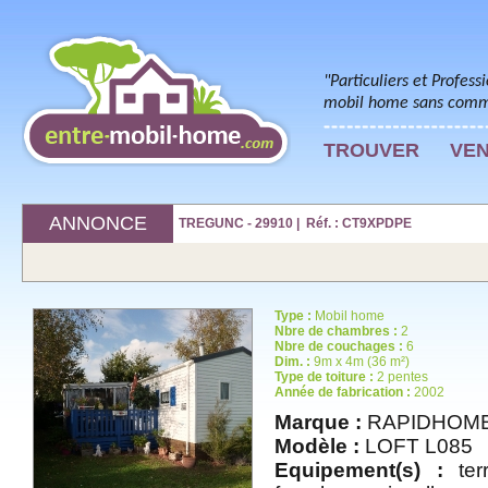
"Particuliers et Profess
mobil home sans commi
TROUVER
VE
ANNONCE
TREGUNC - 29910 | Réf. : CT9XPDPE
Type :
Mobil home
Nbre de chambres :
2
Nbre de couchages :
6
Dim. :
9m x 4m (36 m²)
Type de toiture :
2 pentes
Année de fabrication :
2002
Marque :
RAPIDHOM
Modèle :
LOFT L085
Equipement(s) :
terr