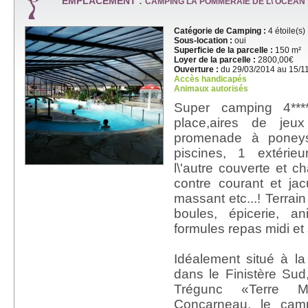
EMPLACEMENT :
CAMPING LA POMMERAIE DE L\'OCEAN
Catégorie de Camping :
4 étoile(s)
Sous-location :
oui
Superficie de la parcelle :
150 m²
Loyer de la parcelle :
2800,00€
Ouverture :
du 29/03/2014 au 15/1
Accès handicapés
Animaux autorisés
Super camping 4****é
place,aires de jeu
promenade à poneys
piscines, 1 extérie
l\'autre couverte et ch
contre courant et jacu
massant etc...! Terrain 
boules, épicerie, an
formules repas midi et 
Idéalement situé à l
dans le Finistère Su
Trégunc «Terre M
Concarneau, le cam