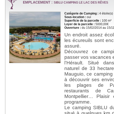
EMPLACEMENT :
SIBLU CAMPING LE LAC DES RÊVES
Catégorie de Camping :
4 étoile(s)
Sous-location :
oui
Superficie de la parcelle :
100 m²
Loyer de la parcelle :
5000,00€
Ouverture :
du 15/02/2014 au 15/1
Un endroit assez écol
les écureuils sont enc
assuré.
Découvrez ce campin
passer vos vacances e
l’Hérault. Situé da
naturel de 33 hectar
Mauguio, ce camping 
à découvrir ses enviro
les plages de Pala
restaurants de Ca
Montpellier… Plaisir
programme.
Le camping SIBLU d
situé à quelques km d