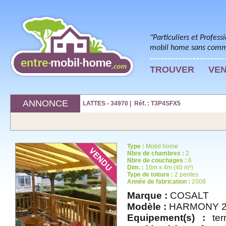
"Particuliers et Profess
mobil home sans commi
TROUVER
VE
ANNONCE
LATTES - 34970 | Réf. : T3P4SFX5
Type :
Mobil home
Nbre de chambres :
2
Nbre de couchages :
6
Dim. :
10m x 4m (40 m²)
Type de toiture :
2 pentes
Année de fabrication :
2008
Marque :
COSALT
Modèle :
HARMONY 
Equipement(s) :
terr