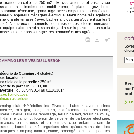
e grande parcelle de 250 m2. Tv avec antenne et prise tv sur
ST
rasse et a l interieur du mobil home, 4 plaques gaz, hotte,
Ve
imatisation réversible, grand frigo avec compartiment congélateur,
Camp
mbreux appareils ménagers électrique. Mobil home très agréable
r sa grande terrasse ( avec bâches anti-uva qui s'ouvrent sur les 3
tés ). Nombreux rangements, four micro-ondes, électro ménagers
ut équipé, salon en rotin, salon de jardin sur la parcelle et un sur la
rrasse. Unique dans son style très demandé et très agréable.
CRÉ
Soyez
chois
CAMPING LES RIVES DU LUBERON
tégorie de Camping :
4 étoile(s)
us-location :
oui
perficie de la parcelle :
250 m²
yer de la parcelle :
2900,00€
verture :
du 01/04/2014 au 01/10/2014
ccès handicapés
imaux autorisés
mping club 4****étoiles les Rives du Lubéron avec piscines
rveillée, mini-golf, spa, jacuzzi, esthéticienne, bar restaurant,
icerie, laverie, salle de repassage, terrain de foot, terrain de volley,
fi dans le camping, location de vélos et de barbecue électrique,
imations en journées et en soirées, club enfant, terrain de
tanque, tournoi sportifs organises ainsi qu'excursions de sites
uristiques. Camping familial, calme, ombragé, securisant pour les