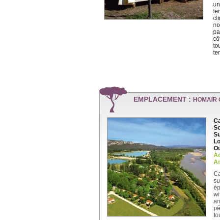
un
te
cl
no
pa
cô
to
te
EMPLACEMENT :
HOMAIR 
Ca
So
Su
Lo
Ou
A
An
Ca
su
ép
wi
an
pé
to