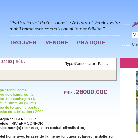
"Particuliers et Professionnels : Achetez et Vendez votre
mobil home sans commission ni intermédiaire "
TROUVER
VENDRE
PRATIQUE
Cré
4460 | Réf. :
Type d'annonceur : Particulier
pe :
Mobil home
26000,00€
PRIX :
re de chambres :
2
re de couchages :
6
m. :
18m x 5m (90 m²)
pe de toiture :
2 pentes
née de fabrication :
2009
rque :
SUN ROLLER
dèle :
RIVIERA CONFORT
uipement(s) :
terrasse, salon central, climatisation,
bil home avec terasse de la même longueur et largeur installé sur