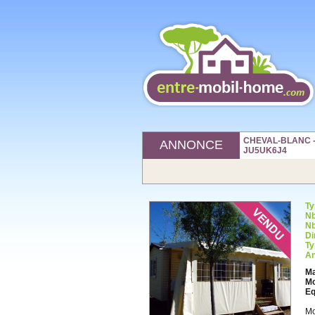
CHEVAL-BLANC - 8
ANNONCE
JU5UK6J4
Ty
Nb
Nb
Di
Ty
An
Ma
Mo
Eq
Mo