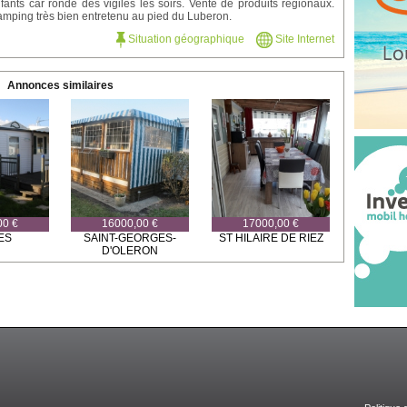
fants car ronde des vigiles les soirs. Vente de produits régionaux.
mping très bien entretenu au pied du Luberon.
Situation géographique
Site Internet
Annonces similaires
00 €
16000,00 €
17000,00 €
ES
SAINT-GEORGES-
ST HILAIRE DE RIEZ
D'OLERON