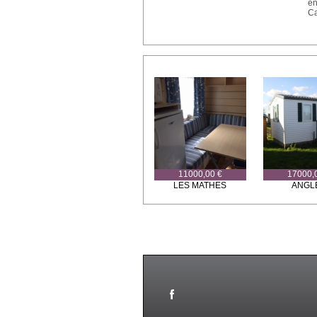
en
Ca
11000,00 €
17000,
LES MATHES
ANGL