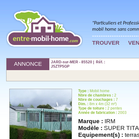
"Particuliers et Profess
mobil home sans commi
TROUVER
VE
JARD-sur-MER - 85520 | Réf. :
ANNONCE
J5ZTP5GP
Type :
Mobil home
Nbre de chambres :
2
Nbre de couchages :
7
Dim. :
8m x 4m (32 m²)
Type de toiture :
2 pentes
Année de fabrication :
2003
Marque :
IRM
Modèle :
SUPER TITA
Equipement(s) :
terras