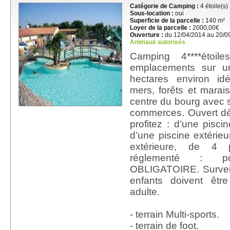
Catégorie de Camping :
4 étoile(s)
Sous-location :
oui
Superficie de la parcelle :
140 m²
Loyer de la parcelle :
2000,00€
Ouverture :
du 12/04/2014 au 20/0
Animaux autorisés
Camping 4****étoil
emplacements sur u
hectares environ id
mers, forêts et mara
centre du bourg avec s
commerces. Ouvert dè
profitez : d’une piscin
d’une piscine extérieu
extérieure, de 4 p
réglementé : p
OBLIGATOIRE. Surveillé
enfants doivent êt
adulte.
- terrain Multi-sports.
- terrain de foot.