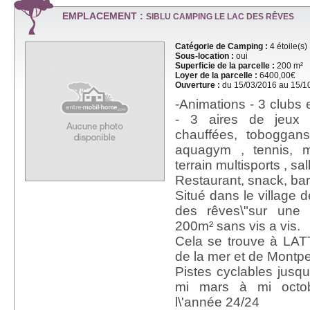
EMPLACEMENT :
SIBLU CAMPING LE LAC DES RÊVES
Catégorie de Camping :
4 étoile(s)
Sous-location :
oui
Superficie de la parcelle :
200 m²
Loyer de la parcelle :
6400,00€
Ouverture :
du 15/03/2016 au 15/1
-Animations - 3 clubs 
- 3 aires de jeux s
chauffées, toboggans,
aquagym , tennis, m
terrain multisports , sall
Restaurant, snack, bar, 
Situé dans le village d
des rêves\"sur une 
200m² sans vis a vis.
Cela se trouve à LAT
de la mer et de Montpel
Pistes cyclables jusqu
mi mars à mi octob
l\'année 24/24