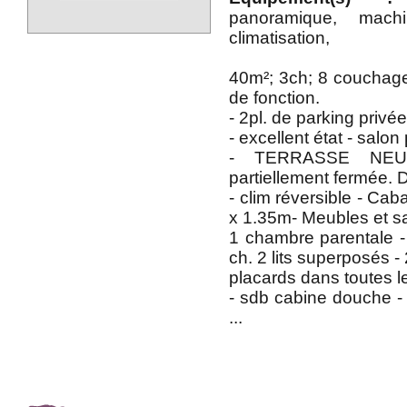
panoramique, mach
climatisation,
40m²; 3ch; 8 couchag
de fonction.
- 2pl. de parking privé
- excellent état - sal
- TERRASSE NEUV
partiellement fermée. 
- clim réversible - Ca
x 1.35m- Meubles et sa
1 chambre parentale - 1
ch. 2 lits superposés - 
placards dans toutes l
- sdb cabine douche - 
...