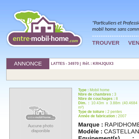
"Particuliers et Profess
mobil home sans commi
TROUVER
VE
ANNONCE
LATTES - 34970 | Réf. : KRHJQUX3
Type :
Mobil home
Nbre de chambres :
3
Nbre de couchages :
8
Dim. :
10.43m x 3.88m (40.4684
m²)
Type de toiture :
2 pentes
Année de fabrication :
2007
Marque :
RAPIDHOM
Modèle :
CASTELLAN
Equipement(s) :
t