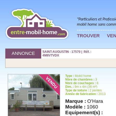
"Particuliers et Profess
mobil home sans commi
TROUVER
VE
SAINT-AUGUSTIN - 17570 | Réf. :
ANNONCE
4M8VTVDX
Type :
Mobil home
Nbre de chambres :
3
Nbre de couchages :
8
Dim. :
9m x 4m (36 m²)
Type de toiture :
2 pentes
Année de fabrication :
2013
Marque :
O'Hara
Modèle :
1060
Equipement(s) :