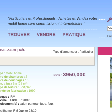
"Particuliers et Professionnels : Achetez et Vendez votre
mobil home sans commission ni intermédiaire "
TROUVER
VENDRE
PRATIQUE
Cré
 - 23320 | Réf. :
Type d'annonceur : Particulier
pe :
Mobil home
3950,00€
PRIX :
re de chambres :
2
re de couchages :
6
m. :
8m x 3m (24 m²)
pe de toiture :
Toit plat
née de fabrication :
1999
rque :
IRM
dèle :
JUPITER 28/10
uipement(s) :
salon panoramique, four,
bilhome IRM Jupiter 28/10