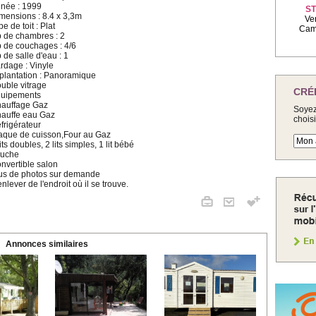
née : 1999
ST
mensions : 8.4 x 3,3m
Ve
pe de toit : Plat
Camp
 de chambres : 2
 de couchages : 4/6
 de salle d'eau : 1
rdage : Vinyle
plantation : Panoramique
uble vitrage
CRÉ
uipements
auffage Gaz
Soyez
auffe eau Gaz
chois
frigérateur
aque de cuisson,Four au Gaz
lits doubles, 2 lits simples, 1 lit bébé
uche
nvertible salon
us de photos sur demande
enlever de l'endroit où il se trouve.
Annonces similaires