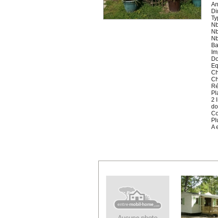
An
Di
Ty
Nb
Nb
Nb
Ba
Im
Do
Eq
Ch
Ch
Ré
Pl
2 
do
Co
Pl
A 