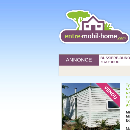
BUSSIERE-DUNOISE
ANNONCE
ZCAE3PUD
Ty
Nb
Nb
Di
Ty
An
Ma
Mo
Eq
Mo