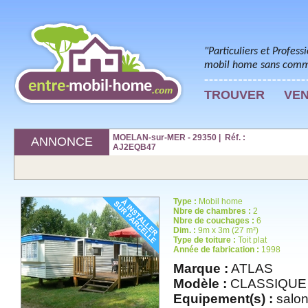
"Particuliers et Profess
mobil home sans commi
TROUVER
VE
MOELAN-sur-MER - 29350 | Réf. :
ANNONCE
AJ2EQB47
Type :
Mobil home
Nbre de chambres :
2
Nbre de couchages :
6
Dim. :
9m x 3m (27 m²)
Type de toiture :
Toit plat
Année de fabrication :
1998
Marque :
ATLAS
Modèle :
CLASSIQUE
Equipement(s) :
salon