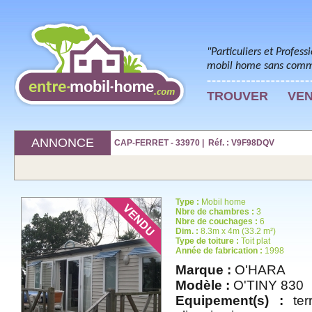
"Particuliers et Profess
mobil home sans commi
TROUVER
VE
ANNONCE
CAP-FERRET - 33970 | Réf. : V9F98DQV
Type :
Mobil home
Nbre de chambres :
3
Nbre de couchages :
6
Dim. :
8.3m x 4m (33.2 m²)
Type de toiture :
Toit plat
Année de fabrication :
1998
Marque :
O'HARA
Modèle :
O'TINY 830
Equipement(s) :
terr