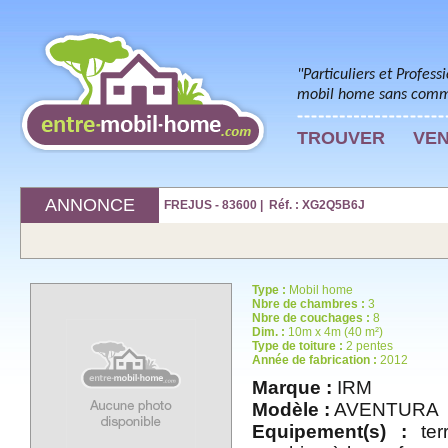
"Particuliers et Profess
mobil home sans commi
TROUVER
VE
ANNONCE
FREJUS - 83600 | Réf. : XG2Q5B6J
Type :
Mobil home
Nbre de chambres :
3
Nbre de couchages :
8
Dim. :
10m x 4m (40 m²)
Type de toiture :
2 pentes
Année de fabrication :
2012
Marque :
IRM
Modèle :
AVENTURA
Equipement(s) :
terr