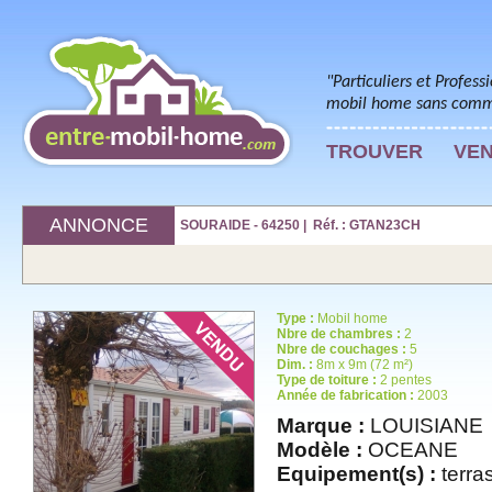
"Particuliers et Profess
mobil home sans commi
TROUVER
VE
ANNONCE
SOURAIDE - 64250 | Réf. : GTAN23CH
Type :
Mobil home
Nbre de chambres :
2
Nbre de couchages :
5
Dim. :
8m x 9m (72 m²)
Type de toiture :
2 pentes
Année de fabrication :
2003
Marque :
LOUISIANE
Modèle :
OCEANE
Equipement(s) :
terras