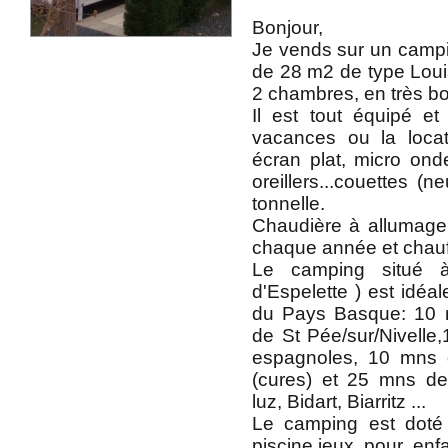
Bonjour,
Je vends sur un camp
de 28 m2 de type Loui
2 chambres, en très bon
Il est tout équipé e
vacances ou la locatio
écran plat, micro onde,
oreillers...couettes (ne
tonnelle.
Chaudière à allumage 
chaque année et chauf
Le camping situé 
d'Espelette ) est idéa
du Pays Basque: 10
de St Pée/sur/Nivelle
espagnoles, 10 mns
(cures) et 25 mns de
luz, Bidart, Biarritz ...
Le camping est doté 
piscine,jeux pour enfa