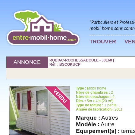
"Particuliers et Profess
mobil home sans commi
TROUVER
VE
ROBIAC-ROCHESSADOULE - 30160 |
ANNONCE
Réf. : BSCQKUCP
Type :
Mobil home
Nbre de chambres :
2
Nbre de couchages :
4
Dim. :
5m x 4m (20 m²)
Type de toiture :
1 pente
Année de fabrication :
2011
Marque :
Autres
Modèle :
Autre
Equipement(s) :
terras