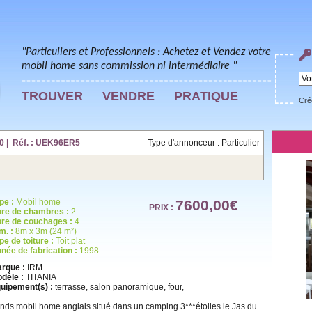
"Particuliers et Professionnels : Achetez et Vendez votre
mobil home sans commission ni intermédiaire "
TROUVER
VENDRE
PRATIQUE
Cré
0 | Réf. : UEK96ER5
Type d'annonceur : Particulier
pe :
Mobil home
7600,00€
PRIX :
re de chambres :
2
re de couchages :
4
m. :
8m x 3m (24 m²)
pe de toiture :
Toit plat
née de fabrication :
1998
rque :
IRM
dèle :
TITANIA
uipement(s) :
terrasse, salon panoramique, four,
nds mobil home anglais situé dans un camping 3***étoiles le Jas du