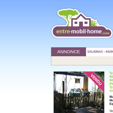
ANNONCE
SALIGNAC - 0429
Ty
Nb
Nb
Di
Ty
An
Ma
Mo
Eq
Ve