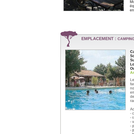
Mo
éq
en
EMPLACEMENT :
CAMPING
Ca
So
Su
Lo
Ou
An
Le
f
no
en
de
ra
Ac
- 
- 
- 
- 
- 