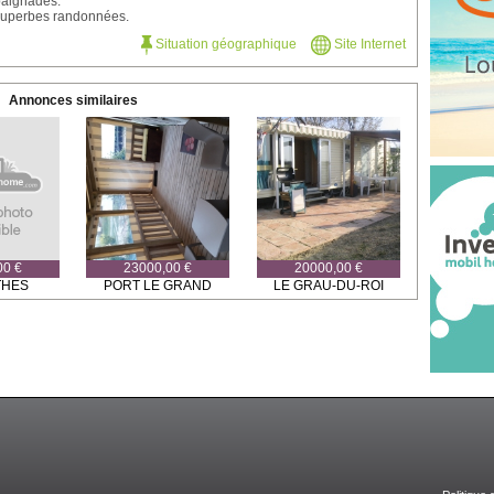
baignades.
superbes randonnées.
Situation géographique
Site Internet
Annonces similaires
00 €
23000,00 €
20000,00 €
THES
PORT LE GRAND
LE GRAU-DU-ROI