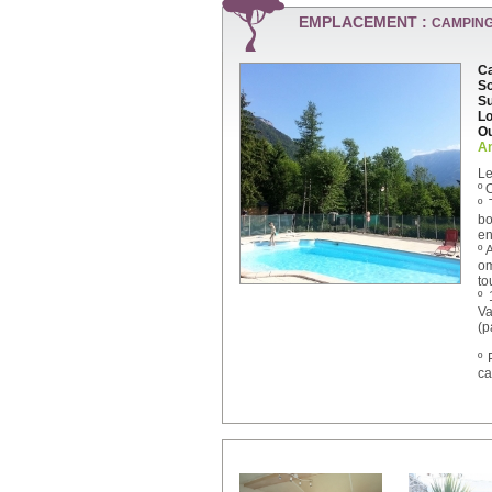
EMPLACEMENT :
CAMPING 
Ca
So
Su
Lo
Ou
An
Le
º 
º 
bo
en
º 
om
to
º 
Va
(p
º 
ca