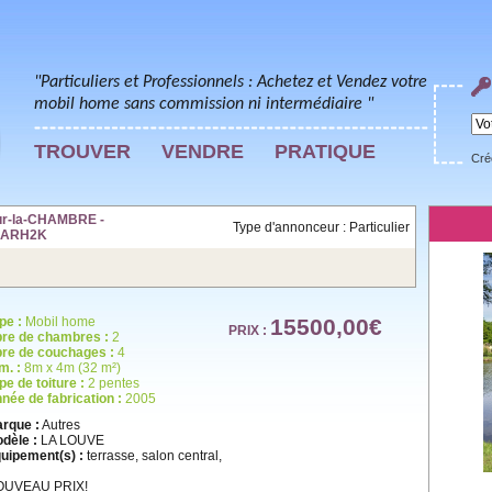
"Particuliers et Professionnels : Achetez et Vendez votre
mobil home sans commission ni intermédiaire "
TROUVER
VENDRE
PRATIQUE
Cré
r-la-CHAMBRE -
Type d'annonceur : Particulier
X9ARH2K
pe :
Mobil home
15500,00€
PRIX :
re de chambres :
2
re de couchages :
4
m. :
8m x 4m (32 m²)
pe de toiture :
2 pentes
née de fabrication :
2005
rque :
Autres
dèle :
LA LOUVE
uipement(s) :
terrasse, salon central,
OUVEAU PRIX!