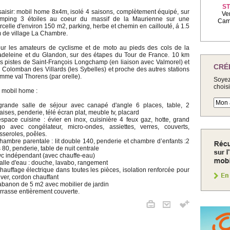
ST
saisir: mobil home 8x4m, isolé 4 saisons, complètement équipé, sur
Ve
mping 3 étoiles au coeur du massif de la Maurienne sur une
Camp
rcelle d'environ 150 m2, parking, herbe et chemin en caillouté, á 1.5
 de village La Chambre.
ur les amateurs de cyclisme et de moto au pieds des cols de la
deleine et du Glandon, sur des étapes du Tour de France. 10 km
s pistes de Saint-François Longchamp (en liaison avec Valmorel) et
CRÉ
. Colomban des Villards (les Sybelles) et proche des autres stations
mme val Thorens (par orelle).
Soyez
chois
 mobil home :
grande salle de séjour avec canapé d'angle 6 places, table, 2
aises, penderie, télé écran plat, meuble tv, placard
espace cuisine : évier en inox, cuisinière 4 feux gaz, hotte, grand
igo avec congélateur, micro-ondes, assiettes, verres, couverts,
sseroles, poêles.
chambre parentale : lit double 140, penderie et chambre d’enfants :2
ts 80, penderie, table de nuit centrale
wc indépendant (avec chauffe-eau)
salle d'eau : douche, lavabo, rangement
chauffage électrique dans toutes les pièces, isolation renforcée pour
hiver, cordon chauffant
abanon de 5 m2 avec mobilier de jardin
errasse entièrement couverte.