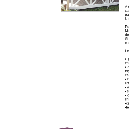
A 
ca
pa
km
Po
Ma
de
St
co
Le
• 
ch
• 
fr
ca
• 
li
• 
• 
• 
l'
•c
•t