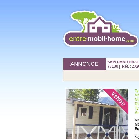
SAINT-MARTIN-su
ANNONCE
73130 | Réf. : Z
Ty
Nb
Nb
Di
Ty
An
Ma
Mo
Eq
N