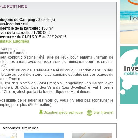
LE PETIT NICE
tégorie de Camping :
3 étoile(s)
us-location :
oui
perficie de la parcelle :
150 m²
yer de la parcelle :
1700,00€
verture :
du 01/01/2015 au 31/12/2015
imaux autorisés
 camping :
Ouvert à l'année.
Tout confort : piscine l'été, aire de jeux pour enfants , terrain de
ules, restaurant avec terrasse, soirées, animation pour les enfants
 été.
Aux pieds du col de la Madeleine et du col du Glandon dans un lieu
bragé au bord d¹un torrent. Le camping est situé sur des étapes du
ur de France.
10 km des pistes de Saint-François Longchamp (en liaison avec
lmorel), St. Colomban des Villards (Les Sybelles) et Val Thorens
ar Orelle), ainsi que la station nordique de Montaimont.
Possibilité de le louer les mois où vous n'y êtes pas (consulter le
mping pour plus d¹information).
Situation géographique
Site Internet
Annonces similaires