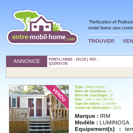
"Particuliers et Profess
mobil home sans commi
TROUVER
VE
PONT-L'ABBE - 29120 | Réf. :
ANNONCE
Q3ZRSY2B
Type :
Mobil home
Nbre de chambres :
3
Nbre de couchages :
8
Dim. :
10m x 4m (40 m²)
Type de toiture :
2 pentes
Année de fabrication :
2012
Marque :
IRM
Modèle :
LUMINOSA
Equipement(s) :
terr