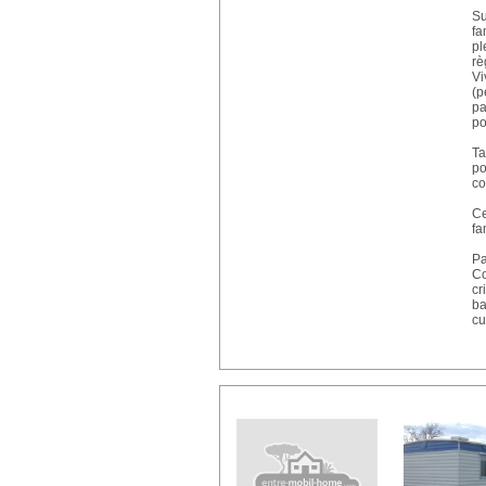
Su
fa
pl
rè
Vi
(p
pa
po
Ta
po
co
Ce
fa
Pa
Co
cr
ba
cu