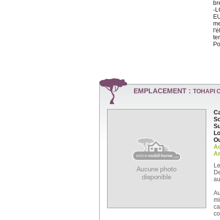
br
-L
EU
me
l'
te
Po
EMPLACEMENT :
TOHAPI 
Ca
So
Su
Lo
Ou
A
An
Le
De
au
Au
mi
ca
co