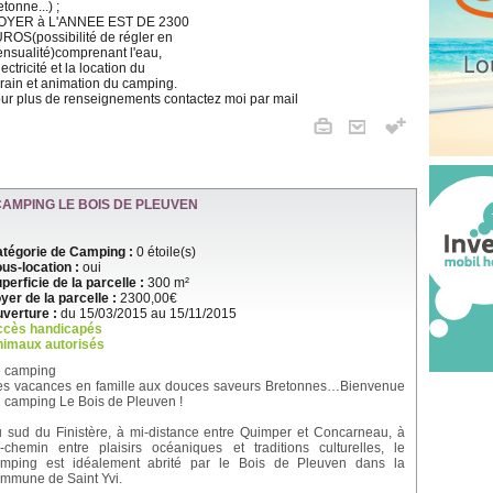
etonne...) ;
OYER à L'ANNEE EST DE 2300
ROS(possibilité de régler en
nsualité)comprenant l'eau,
électricité et la location du
rrain et animation du camping.
ur plus de renseignements contactez moi par mail
CAMPING LE BOIS DE PLEUVEN
tégorie de Camping :
0 étoile(s)
us-location :
oui
perficie de la parcelle :
300 m²
yer de la parcelle :
2300,00€
verture :
du 15/03/2015 au 15/11/2015
ccès handicapés
imaux autorisés
 camping
s vacances en famille aux douces saveurs Bretonnes…Bienvenue
 camping Le Bois de Pleuven !
 sud du Finistère, à mi-distance entre Quimper et Concarneau, à
-chemin entre plaisirs océaniques et traditions culturelles, le
mping est idéalement abrité par le Bois de Pleuven dans la
mmune de Saint Yvi.