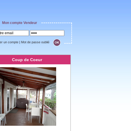
Mon compte Vendeur
er un compte
|
Mot de passe oublié
Coup de Coeur