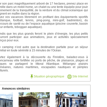
r son parc magnifiquement arboré de 17 hectares, prenez place en
mille dans un mobil-home, un chalet ou une tente équipée pour jouir
einement de la tranquillité, de la verdure et du climat océanique qui
gnent en maître dans la région.
vez vos vacances librement en profitant des équipements sportifs
étanque, football, tennis, ping-pong, mini-golf, badminton), du
rcours de santé ou de l’espace aquatique (piscine couverte, bassin
ur enfants, toboggan aquatique).
ndis que les plus grands feront le plein d’énergie, les plus petits
urront participer aux animations, jeux et activités spécialement
nçus pour eux.
 camping n’est autre que la destination parfaite pour un séjour
milial en toute sérénité à 15 minutes de l’Océan.
rtez également à la découverte du Finistère, baladez-vous à
ncarneau ville fortifiée où ports de pêche, de plaisance, plages et
iques se partagent le littoral Atlantique. Mélangez plaisirs
lnéaires, natures maritimes, escapades nautiques et périples
lturels.
Situation géographique
Site Internet
Annonces similaires