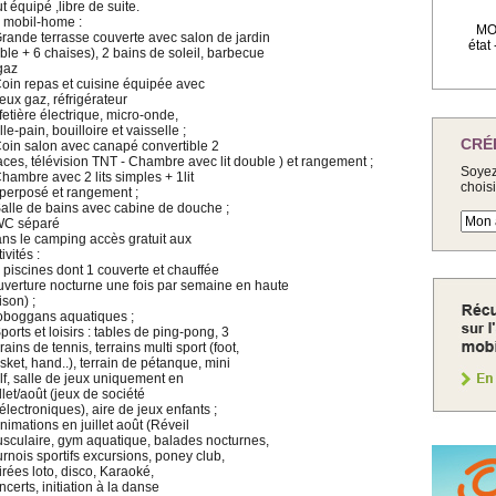
ut équipé ,libre de suite.
 mobil-home :
MOB
Grande terrasse couverte avec salon de jardin
état
able + 6 chaises), 2 bains de soleil, barbecue
gaz
Coin repas et cuisine équipée avec
feux gaz, réfrigérateur
fetière électrique, micro-onde,
ille-pain, bouilloire et vaisselle ;
CRÉ
Coin salon avec canapé convertible 2
aces, télévision TNT - Chambre avec lit double ) et rangement ;
Soyez
Chambre avec 2 lits simples + 1lit
chois
perposé et rangement ;
Salle de bains avec cabine de douche ;
WC séparé
ns le camping accès gratuit aux
ivités :
3 piscines dont 1 couverte et chauffée
uverture nocturne une fois par semaine en haute
ison) ;
toboggans aquatiques ;
Sports et loisirs : tables de ping-pong, 3
rrains de tennis, terrains multi sport (foot,
sket, hand..), terrain de pétanque, mini
lf, salle de jeux uniquement en
illet/août (jeux de société
 électroniques), aire de jeux enfants ;
Animations en juillet août (Réveil
sculaire, gym aquatique, balades nocturnes,
urnois sportifs excursions, poney club,
irées loto, disco, Karaoké,
ncerts, initiation à la danse