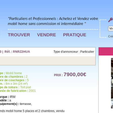
"Particuliers et Professionnels : Achetez et Vendez votre
mobil home sans commission ni intermédiaire "
TROUVER
VENDRE
PRATIQUE
Cré
0 | Réf. : RNRZ2HUA
Type d'annonceur : Particulier
pe :
Mobil home
7900,00€
PRIX :
re de chambres :
2
re de couchages :
5
m. :
8m x 3m (24 m²)
pe de toiture :
Toit plat
née de fabrication :
2001
rque :
IRM
dèle :
a
uipement(s) :
terrasse,
nds mobil home 5 places et 2 chambres, vendu