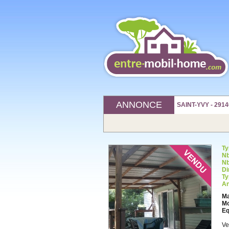
ANNONCE
SAINT-YVY - 2914
Ty
Nb
Nb
Di
Ty
An
Ma
Mo
Eq
Ve