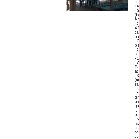
to
Le
- 
(t
à 
- 
4 
ca
gr
- 
pl
- 
su
- 
- 
Da
act
- 
(o
sa
- 
- 
te
ba
go
ju
et
- 
mu
to
so
co