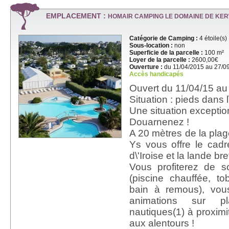
EMPLACEMENT :
HOMAIR CAMPING LE DOMAINE DE KER\
Catégorie de Camping :
4 étoile(s)
Sous-location :
non
Superficie de la parcelle :
100 m²
Loyer de la parcelle :
2600,00€
Ouverture :
du 11/04/2015 au 27/0
Accès handicapés
Ouvert du 11/04/15 au
Situation : pieds dans 
Une situation exceptio
Douarnenez !
A 20 mètres de la plag
Ys vous offre le cad
d\'Iroise et la lande br
Vous profiterez de s
(piscine chauffée, t
bain à remous), vous
animations sur pl
nautiques(1) à proximit
aux alentours !