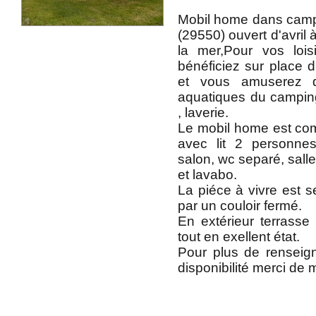
Mobil home dans camp
(29550) ouvert d'avril
la mer,Pour vos lois
bénéficiez sur place d
et vous amuserez 
aquatiques du camping
, laverie.
Le mobil home est c
avec lit 2 personne
salon, wc separé, sall
et lavabo.
La piéce à vivre est
par un couloir fermé.
En extérieur terrass
tout en exellent état.
Pour plus de renseig
disponibilité merci de 