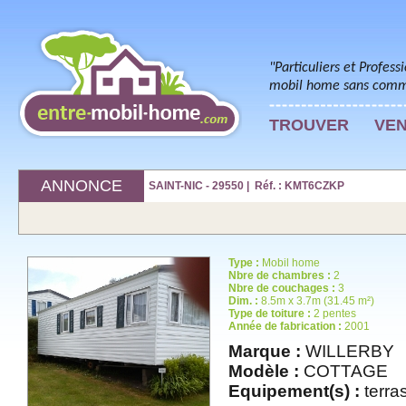
"Particuliers et Profess
mobil home sans commi
TROUVER
VE
ANNONCE
SAINT-NIC - 29550 | Réf. : KMT6CZKP
Type :
Mobil home
Nbre de chambres :
2
Nbre de couchages :
3
Dim. :
8.5m x 3.7m (31.45 m²)
Type de toiture :
2 pentes
Année de fabrication :
2001
Marque :
WILLERBY
Modèle :
COTTAGE
Equipement(s) :
terra