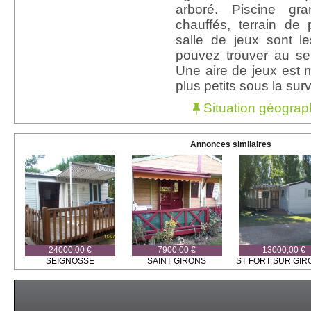
arboré. Piscine gr
chauffés, terrain de
salle de jeux sont l
pouvez trouver au se
Une aire de jeux est m
plus petits sous la sur
Situation géograp
Annonces similaires
24000,00 €
7900,00 €
13000,00 €
SEIGNOSSE
SAINT GIRONS
ST FORT SUR GI