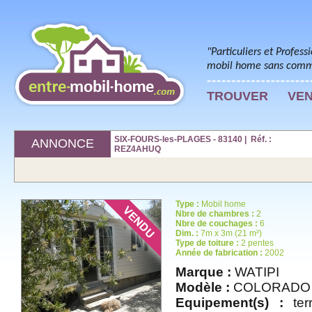
"Particuliers et Profess
mobil home sans commi
TROUVER
VE
SIX-FOURS-les-PLAGES - 83140 | Réf. :
ANNONCE
REZ4AHUQ
Type :
Mobil home
Nbre de chambres :
2
Nbre de couchages :
6
Dim. :
7m x 3m (21 m²)
Type de toiture :
2 pentes
Année de fabrication :
2002
Marque :
WATIPI
Modèle :
COLORADO
Equipement(s) :
terr