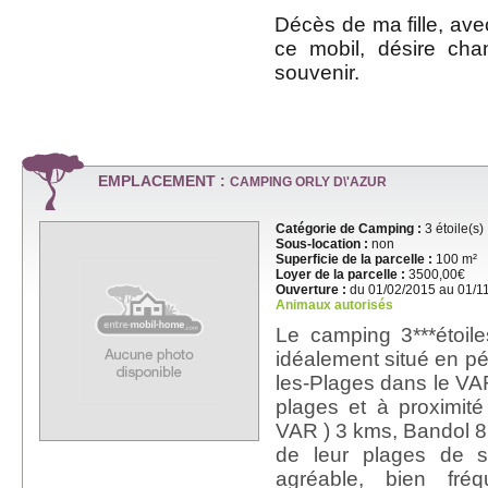
Décès de ma fille, ave
ce mobil, désire cha
souvenir.
EMPLACEMENT :
CAMPING ORLY D\'AZUR
Catégorie de Camping :
3 étoile(s)
Sous-location :
non
Superficie de la parcelle :
100 m²
Loyer de la parcelle :
3500,00€
Ouverture :
du 01/02/2015 au 01/1
Animaux autorisés
Le camping 3***étoi
idéalement situé en pé
les-Plages dans le VAR
plages et à proximit
VAR ) 3 kms, Bandol 8
de leur plages de s
agréable, bien fréqu