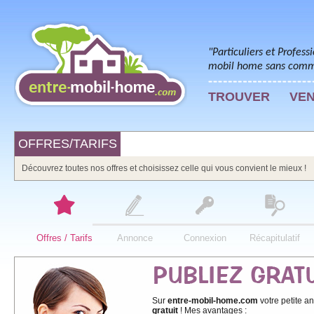
"Particuliers et Profess
mobil home sans commi
TROUVER
VE
OFFRES/TARIFS
Découvrez toutes nos offres et choisissez celle qui vous convient le mieux !
Offres / Tarifs
Annonce
Connexion
Récapitulatif
Sur
entre-mobil-home.com
votre petite an
gratuit
! Mes avantages :