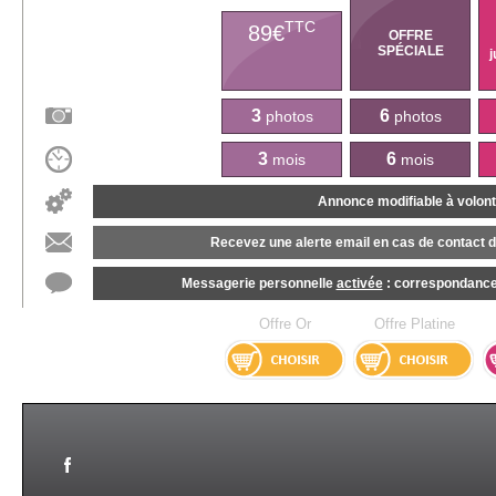
TTC
89€
OFFRE
SPÉCIALE
j
3
6
photos
photos
3
6
mois
mois
Annonce modifiable à volon
Recevez une alerte email en cas de contact d
Messagerie personnelle
activée
: correspondance l
Offre Or
Offre Platine